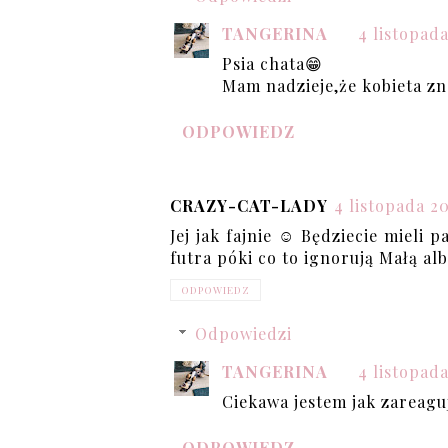
TANGERINA
4 listopada
Psia chata😁
Mam nadzieje,że kobieta zn
ODPOWIEDZ
CRAZY-CAT-LADY
4 listopada 20
Jej jak fajnie ☺ Będziecie mieli
futra póki co to ignorują Małą al
ODPOWIEDZ
Odpowiedzi
TANGERINA
4 listopad
Ciekawa jestem jak zareagu
ODPOWIEDZ