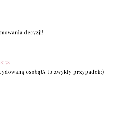
0
jmowania decyzji!
18:58
ecydowaną osobą!A to zwykły przypadek;)