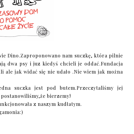
awie Dino.Zaproponowano nam suczkę, która pilnie
ą dwa psy i juz kiedyś chcieli je oddać.Fundacja
li ale jak widać się nie udało .Nie wiem jak można
edna suczka jest pod butem.Przeczytaliśmy jej
i postanowiliśmy,że bierzemy!
funkcjonowała z naszym kudłatym.
gamonia:)