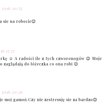
 2016 20:25
a sie na robocie😉
16 17:27
 parkę ☺ A radości ile z tych czworonogów 😉 Moje
bo zaglądają do łóżeczka co ona robi 😉
a 2016 20:26
je moj gamoń.Czy nie zestresuję sie za bardzo😊