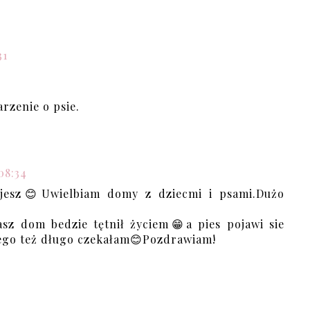
31
rzenie o psie.
08:34
zujesz😊Uwielbiam domy z dziecmi i psami.Dużo
sz dom bedzie tętnił życiem😁a pies pojawi sie
jego też długo czekałam😊Pozdrawiam!