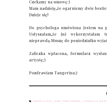
Czekamy na umowę:)
Mam nadzieję,że ogarniemy dwie bestie
Dzieje się!
Do psychologa umówiona jestem na po
Usłyszałam,że już wykorzystałam
nieprawdą.Muszę do poniedziałku wyja
Zaliczka wpłacona, formularz wysła
artystę;)
Pozdrawiam Tangerina;)
ADOPCJA PSA
,
DOM TYMCZASOWY
,
FUNDACJA WAR