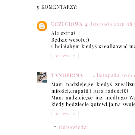
9 KOMENTARZY:
UCZUCIOWA
4 listopada 2016 08:
Ale extra!
Będzie wesoło:)
Chciałabym kiedyś zrealizować ma
ODPOWIEDZ
TANGERINA
4 listopada 2016 
Mam nadzieje,że kiedyś zreali
miłości,empatii i fura radości!!!
Mam nadzieje,ze juz niedługo Wa
kiedy będziecie gotowi.Ja na swo
ODPOWIEDZ
Odpowiedzi