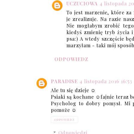
UCZUCIOWA
4 listopada 2
To jest marzenie, które za
je zrealizuje. Na razie na
Nie mogłabym zrobić tego 
kiedyś zmienię tryb życia 
psa:) A wtedy szczęście bę
marzyłam - taki mój sposób
ODPOWIEDZ
PARADISE
4 listopada 2016 16:53
Ale tu się dzieje ☺
Psiaki są kochane ☺fajnie teraz b
Psycholog to dobry pomysł. Mi 
pomoże ☺
ODPOWIEDZ
Odpowiedzi