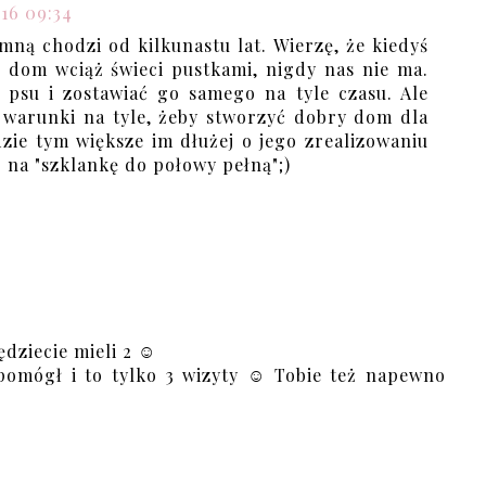
016 09:34
 mną chodzi od kilkunastu lat. Wierzę, że kiedyś
sz dom wciąż świeci pustkami, nigdy nas nie ma.
psu i zostawiać go samego na tyle czasu. Ale
i warunki na tyle, żeby stworzyć dobry dom dla
dzie tym większe im dłużej o jego zrealizowaniu
 na "szklankę do połowy pełną";)
ędziecie mieli 2 ☺
pomógł i to tylko 3 wizyty ☺ Tobie też napewno