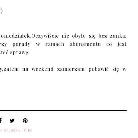
:)
niedziałek.Oczywiście nie obyło się bez zonka.
 trzy porady w ramach abonamentu co jest
śnić sprawę.
ny,zatem na weekend zamierzam pobawić się w
TA GOLDENA
,
PIES