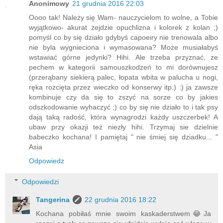
Anonimowy
21 grudnia 2016 22:03
Oooo tak! Należy się Wam- nauczycielom to wolne, a Tobie
wyjątkowo- akurat zejdzie opuchlizna i kolorek z kolan ;)
pomyśl co by się działo gdybyś capoeiry nie trenowala albo
nie byla wygnieciona i wymasowana? Może musiałabyś
wstawiać górne jedynki? Hihi. Ale trzeba przyznać, ze
pechem w kategorii samouszkodzeń to mi dorównujesz
(przerąbany siekierą palec, łopata wbita w palucha u nogi,
ręka rozcięta przez wieczko od konserwy itp.) :) ja zawsze
kombinuje czy da się to zszyć na sorze co by jakies
odszkodowanie wyhaczyć ;) co by się nie działo to i tak psy
dają taką radość, która wynagrodzi każdy uszczerbek! A
ubaw przy okazji też niezły hihi. Trzymaj sie dzielnie
babeczko kochana! I pamiętaj " nie śmiej się dziadku... "
Asia
Odpowiedz
Odpowiedzi
Tangerina
22 grudnia 2016 18:22
Kochana pobiłaś mnie swoim kaskaderstwem😂Ja