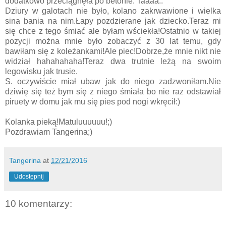
dodatkowo przeciągnęła po betonie. Taaaa..
Dziury w galotach nie było, kolano zakrwawione i wielka
sina bania na nim.Łapy pozdzierane jak dziecko.Teraz mi
się chce z tego śmiać ale byłam wściekła!Ostatnio w takiej
pozycji można mnie było zobaczyć z 30 lat temu, gdy
bawiłam się z koleżankami!Ale piec!Dobrze,że mnie nikt nie
widział hahahahaha!Teraz dwa trutnie leżą na swoim
legowisku jak trusie.
S. oczywiście miał ubaw jak do niego zadzwoniłam.Nie
dziwię się też bym się z niego śmiała bo nie raz odstawiał
piruety w domu jak mu się pies pod nogi wkręcił:)
Kolanka pieką!Matuluuuuuu!;)
Pozdrawiam Tangerina;)
Tangerina
at
12/21/2016
Udostępnij
10 komentarzy: