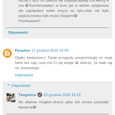
raczej z tych co zawsze się ufajdaja,wyleją coś,wlezą w
cos😁Kombinowałam w locie jak tu ładnie wylądować
ale zaplątałam sobie smycz na ręku,wiec nie bylo
wyjścia,trzeba było lecieć ślizgiem😂
Pozdrawiam!!
Odpowiedz
Paradise
21 grudnia 2016 23:59
Ojejku biedactwo:( Twoje przygody przypominają mi moje
hehe też cały czas coś Ci się dzieje 😀 dobrze, że stało się
nic poważnego
Odpowiedz
Odpowiedzi
Tangerina
22 grudnia 2016 18:23
No właśnie mogłam.stracić zęby lub znowu przywalić
łepetyną😂