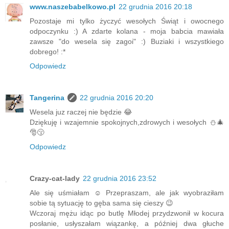
www.naszebabelkowo.pl
22 grudnia 2016 20:18
Pozostaje mi tylko życzyć wesołych Świąt i owocnego
odpoczynku :) A zdarte kolana - moja babcia mawiała
zawsze "do wesela się zagoi" :) Buziaki i wszystkiego
dobrego! :*
Odpowiedz
Tangerina
22 grudnia 2016 20:20
Wesela juz raczej nie będzie 😂
Dziękuję i wzajemnie spokojnych,zdrowych i wesołych ⛄🎄
🎅😚
Odpowiedz
Crazy-cat-lady
22 grudnia 2016 23:52
Ale się uśmiałam ☺ Przepraszam, ale jak wyobraziłam
sobie tą sytuację to gęba sama się cieszy 😉
Wczoraj mężu idąc po butlę Młodej przydzwonił w kocura
posłanie, usłyszałam wiązankę, a później dwa głuche