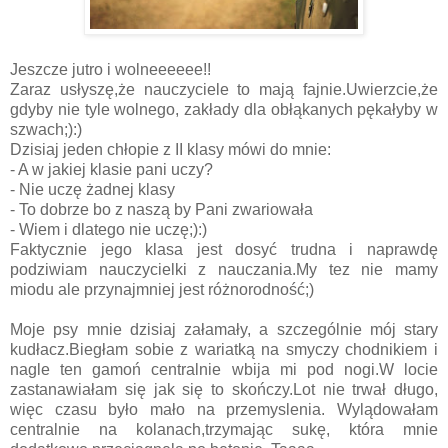
Jeszcze jutro i wolneeeeee!!
Zaraz usłyszę,że nauczyciele to mają fajnie.Uwierzcie,że
gdyby nie tyle wolnego, zakłady dla obłąkanych pękałyby w
szwach;):)
Dzisiaj jeden chłopie z II klasy mówi do mnie:
- A w jakiej klasie pani uczy?
- Nie uczę żadnej klasy
- To dobrze bo z naszą by Pani zwariowała
- Wiem i dlatego nie uczę;):)
Faktycznie jego klasa jest dosyć trudna i naprawdę
podziwiam nauczycielki z nauczania.My tez nie mamy
miodu ale przynajmniej jest różnorodność;)
Moje psy mnie dzisiaj załamały, a szczególnie mój stary
kudłacz.Biegłam sobie z wariatką na smyczy chodnikiem i
nagle ten gamoń centralnie wbija mi pod nogi.W locie
zastanawiałam się jak się to skończy.Lot nie trwał długo,
więc czasu było mało na przemyslenia. Wylądowałam
centralnie na kolanach,trzymając sukę, która mnie