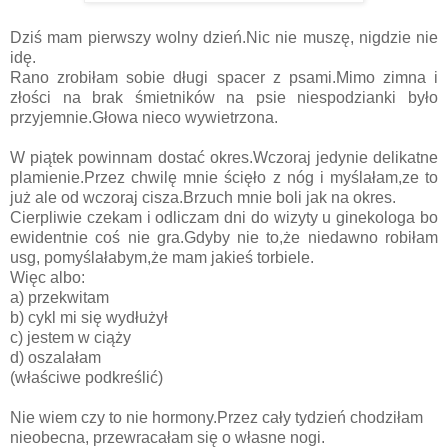
Dziś mam pierwszy wolny dzień.Nic nie muszę, nigdzie nie
idę.
Rano zrobiłam sobie długi spacer z psami.Mimo zimna i
złości na brak śmietników na psie niespodzianki było
przyjemnie.Głowa nieco wywietrzona.
W piątek powinnam dostać okres.Wczoraj jedynie delikatne
plamienie.Przez chwilę mnie ścięło z nóg i myślałam,ze to
już ale od wczoraj cisza.Brzuch mnie boli jak na okres.
Cierpliwie czekam i odliczam dni do wizyty u ginekologa bo
ewidentnie coś nie gra.Gdyby nie to,że niedawno robiłam
usg, pomyślałabym,że mam jakieś torbiele.
Więc albo:
a) przekwitam
b) cykl mi się wydłużył
c) jestem w ciąży
d) oszalałam
(właściwe podkreślić)
Nie wiem czy to nie hormony.Przez cały tydzień chodziłam
nieobecna, przewracałam się o własne nogi.