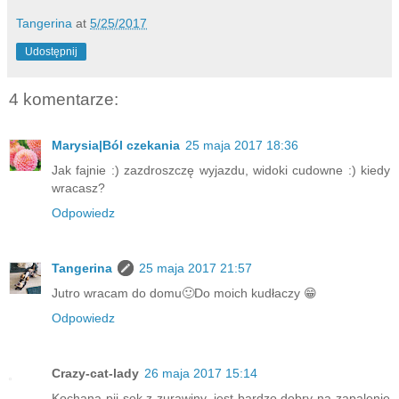
Tangerina
at
5/25/2017
Udostępnij
4 komentarze:
Marysia|Ból czekania
25 maja 2017 18:36
Jak fajnie :) zazdroszczę wyjazdu, widoki cudowne :) kiedy
wracasz?
Odpowiedz
Tangerina
25 maja 2017 21:57
Jutro wracam do domu🙂Do moich kudłaczy 😁
Odpowiedz
Crazy-cat-lady
26 maja 2017 15:14
Kochana pij sok z zurawiny, jest bardzo dobry na zapalenie