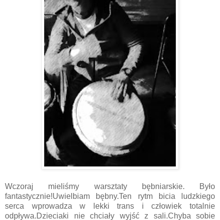
Wczoraj mieliśmy warsztaty bębniarskie. Było
fantastycznie!Uwielbiam bębny.Ten rytm bicia ludzkiego
serca wprowadza w lekki trans i człowiek totalnie
odpływa.Dzieciaki nie chciały wyjść z sali.Chyba sobie