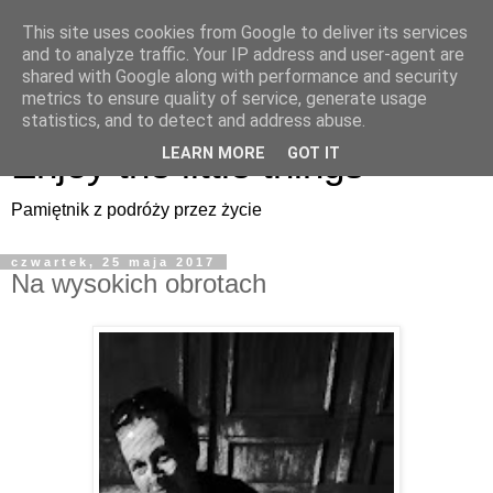
This site uses cookies from Google to deliver its services
Enjoy the little things
and to analyze traffic. Your IP address and user-agent are
shared with Google along with performance and security
metrics to ensure quality of service, generate usage
Pamiętnik z podróży przez życie
statistics, and to detect and address abuse.
Enjoy the little things
LEARN MORE
GOT IT
Pamiętnik z podróży przez życie
czwartek, 25 maja 2017
Na wysokich obrotach