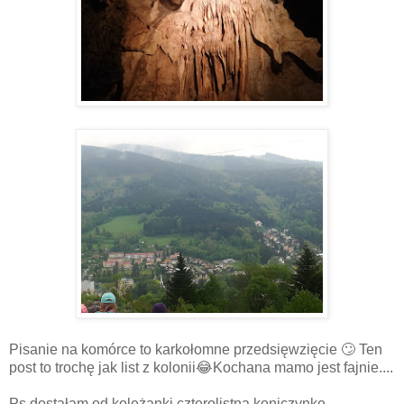
Pisanie na komórce to karkołomne przedsięwzięcie 🙄 Ten
post to trochę jak list z kolonii😂Kochana mamo jest fajnie....
Ps dostałam od koleżanki czterolistna koniczynkę.