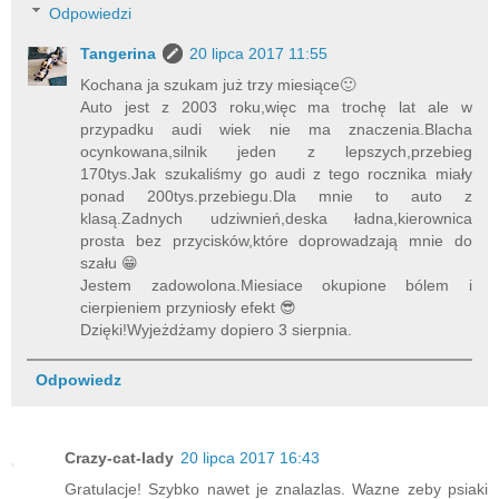
Odpowiedzi
Tangerina
20 lipca 2017 11:55
Kochana ja szukam już trzy miesiące🙂
Auto jest z 2003 roku,więc ma trochę lat ale w
przypadku audi wiek nie ma znaczenia.Blacha
ocynkowana,silnik jeden z lepszych,przebieg
170tys.Jak szukaliśmy go audi z tego rocznika miały
ponad 200tys.przebiegu.Dla mnie to auto z
klasą.Zadnych udziwnień,deska ładna,kierownica
prosta bez przycisków,które doprowadzają mnie do
szału 😁
Jestem zadowolona.Miesiace okupione bólem i
cierpieniem przyniosły efekt 😎
Dzięki!Wyjeżdżamy dopiero 3 sierpnia.
Odpowiedz
Crazy-cat-lady
20 lipca 2017 16:43
Gratulacje! Szybko nawet je znalazlas. Wazne zeby psiaki