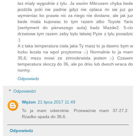
tez mialy wygodnie z tylu. Ja swoim Mikrusem chyba bede
jezdzila poki nie padnie gdyz nie oplaca mi sie juz go
wymieniac bo prawie nic za niego nie dostane, ale jak juz
bede miala kupowac to tym razem albo Toyote Yaris
(sentyment do pierwszego auta) badz Mazde2. 5-cio
drzwiowe tym razem zeby bylo latwiej Pyze z tylu posadzic
:)
A z taka temperatura ciala jaka Ty masz to ja dawno bym w
lozku lezala na wpol przytomna ;-) Normalnie to ja mam
35,6; mezu mowi ze zimnokrwista jestem ;-) Czasem
temperatura skoczy do 36, ale po dniu lub dwoch wraca do
normy.
Odpowiedz
Odpowiedzi
Wężon
21 lipca 2017 11:49
To ja mam odwrotnie. Przeważnie mam 37-27,2.
Rzadko spada do 36,6.
Odpowiedz