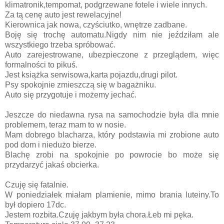
klimatronik,tempomat, podgrzewane fotele i wiele innych.
Za tą cenę auto jest rewelacyjne!
Kierownica jak nowa, czyściutko, wnętrze zadbane.
Boję się trochę automatu.Nigdy nim nie jeździłam ale
wszystkiego trzeba spróbować.
Auto zarejestrowane, ubezpieczone z przeglądem, więc
formalności to pikuś.
Jest książka serwisowa,karta pojazdu,drugi pilot.
Psy spokojnie zmieszczą się w bagażniku.
Auto się przygotuje i możemy jechać.
Jeszcze do niedawna rysa na samochodzie była dla mnie
problemem, teraz mam to w nosie.
Mam dobrego blacharza, który podstawia mi zrobione auto
pod dom i niedużo bierze.
Blachę zrobi na spokojnie po powrocie bo może się
przydarzyć jakaś obcierka.
Czuję się fatalnie.
W poniedziałek miałam plamienie, mimo brania luteiny.To
był dopiero 17dc.
Jestem rozbita.Czuję jakbym była chora.Łeb mi pęka.