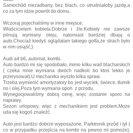
Samochód niezadbany, bez blach, co utrudniałoby jazdę,a
co za tym idzie powrót do domu.
Wczoraj pojechaliśmy w inne miejsce.
Właścicielem kobieta.Dobrze i źle.Kobiety nie zawsze
pilnują wymiany oleju, natomiast bardziej dbają o
auto.Chociaż kiedyś oglądałam takiego golfa,że strach było
w nim usiąść;)
Audi a4 b6, automat, kombi.
Auto bardzo mi się spodobało, mimo kilku wad blacharskich
( czeka mnie wymiana dwóch nadkoli bo ktoś lekko je
przerysował).U mechanika wyszło kilka spraw.
Trzeba wymienić amortyzatory bo jest wyciek, świece, tłumik
no i olej.Poza tym wymiana opon z przodu.
Wynegocjowaliśmy dobrą cenę, więc zostanie sporo na
naprawy.
Sezon urlopowy, więc z mechanikiem jest problem.Może
uda się kogoś znaleźć.
Auto jest bardzo dobrze wyposażone. Parktronik przód i tył (
co w przypadku przejścia na kombi na pewno mi pomoże),