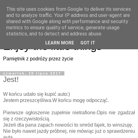
This site uses cookies from Google to deliver its services
Enjoy the little things
and to analyze traffic. Your IP address and user-agent are
shared with Google along with performance and security
metrics to ensure quality of service, generate usage
Pamiętnik z podróży przez życie
statistics, and to detect and address abuse.
Enjoy the little things
LEARN MORE
GOT IT
Pamiętnik z podróży przez życie
czwartek, 20 lipca 2017
Jest!
W końcu udało się kupić auto:)
Jestem przeszcęśliwa.W końcu mogę odpocząć.
Pierwsze ogłoszenie zupełnie nietrafione.Opis nie zgadzał
się z rzeczywistością.
Jeżeli dla pana zapach nowości to smród fajek, to winszuję.
Nie było nawet jazdy próbnej, nie mówiąc już o sprawdzeniu
auta.