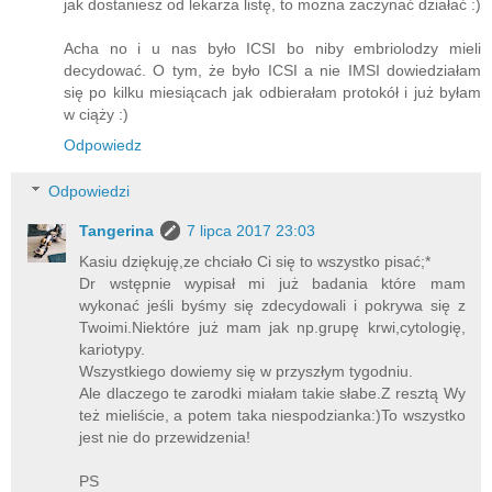
jak dostaniesz od lekarza listę, to można zaczynać działać :)
Acha no i u nas było ICSI bo niby embriolodzy mieli
decydować. O tym, że było ICSI a nie IMSI dowiedziałam
się po kilku miesiącach jak odbierałam protokół i już byłam
w ciąży :)
Odpowiedz
Odpowiedzi
Tangerina
7 lipca 2017 23:03
Kasiu dziękuję,ze chciało Ci się to wszystko pisać;*
Dr wstępnie wypisał mi już badania które mam
wykonać jeśli byśmy się zdecydowali i pokrywa się z
Twoimi.Niektóre już mam jak np.grupę krwi,cytologię,
kariotypy.
Wszystkiego dowiemy się w przyszłym tygodniu.
Ale dlaczego te zarodki miałam takie słabe.Z resztą Wy
też mieliście, a potem taka niespodzianka:)To wszystko
jest nie do przewidzenia!
PS