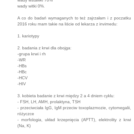
wady wstawki 70%
wady witki 0%.
A co do badań wymaganych to też zajrzałam i z poczatku
2016 roku mam takie na liście od lekarza z invimedu:
1. kariotypy
2. badania z krwi dla obojga:
-grupa krwi i rh
-WR
-HBs
-HBc
-HCV
-HIV
3. kobieta badanie z krwi między 2 a 4 dniem cyklu:
- FSH, LH, AMH, prolaktyna, TSH
- przeciwciała IgG, IgM przeciw toxoplazmozie, cytomegalii,
różyczce
- morfologia, układ krzepnięcia (APTT), elektrolity z krwi
(Na, K)