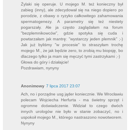
Żylaki się operuje. U mojego M. też konieczny był
zabieg (inny), ale zdecydował się na niego dopiero po
porodzie, z obawy o ryzyko całkowitego zahamowania
spermatogenezy. A parametry się też niestety
pogarszały. Ale ja często zaglądałam na forum
"bezplemnikowców", gdzie spotyka się cuda i
powtarzałam jak mantrę: "wystarczy jeden plemnik" ;-)
Jak już byliśmy "w procesie" to straszyłam trochę
mojego M., że jak będzie zero, to zrobią mu biopsję, bo
dlaczego tylko ja mam się męczyć tymi zastrzykami ;-)
Głowa do góry i działajcie!
Pozdrawiam, nynyny
Anonimowy
7 lipca 2017 23:07
Ach, no i porządne usg jąder koniecznie. We Wrocławiu
polecam Wojciecha Herfurta - ma świetny sprzęt i
ogromne doświadczenie. Widział to czego dwóch
innych urologów nie było w stanie zobaczyć, no i
uspokoił mojego M., którego nastraszono nowotworem.
Nynyny