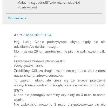
Maluchy są cudne!!!Takie różne i słodkie!
Pozdrawiam!
Odpowiedz
Anitt
8 lipca 2017 11:24
Hej. Lubię Ciebie podczytywac, chyba nigdy się nie
udzielam. Ale dzisiaj muszę...
Mój mąż ma 29 lat, sportowiec, nie pije nie pali, luzne majtki
itd...
Prawidlowa budowa plemnika 0%
Wady główni 100%
Zrobiliśmy ICSI, za drugim razem nm się udało. Jest z nami
nasza śliczna, zdrowa córeczka.
To zabrzmi glupio..ale ciesz się że znacie przyczyne
waszych niepowodzeń, nie oglądajcie się wstecz co by było
gdyby..
U nas nie pomagaly witaminy czy diety co 3 m.ce te same
wyniki.
Nie zwlekajcie...moze te 3 m.ce przygotowawcze ale nie