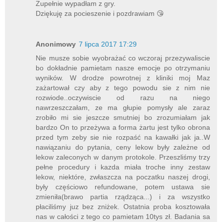
Zupełnie wypadłam z gry.
Dziękuję za pocieszenie i pozdrawiam 😘
Anonimowy
7 lipca 2017 17:29
Nie musze sobie wyobrażać co wczoraj przezywaliscie
bo dokładnie pamietam nasze emocje po otrzymaniu
wyników. W drodze powrotnej z kliniki moj Maz
zażartował czy aby z tego powodu sie z nim nie
rozwiode..oczywiscie od razu na niego
nawrzeszczałam, ze ma głupie pomysły ale zaraz
zrobiło mi sie jeszcze smutniej bo zrozumiałam jak
bardzo On to przeżywa a forma żartu jest tylko obrona
przed tym zeby sie nie rozpaść na kawałki jak ja..W
nawiązaniu do pytania, ceny lekow były zależne od
lekow zaleconych w danym protokole. Przeszliśmy trzy
pełne procedury i kazda miała troche inny zestaw
lekow, niektóre, zwłaszcza na poczatku naszej drogi,
były częściowo refundowane, potem ustawa sie
zmieniła(brawo partia rządząca...) i za wszystko
płaciliśmy juz bez zniżek. Ostatnia proba kosztowała
nas w całości z tego co pamietam 10tys zł. Badania sa