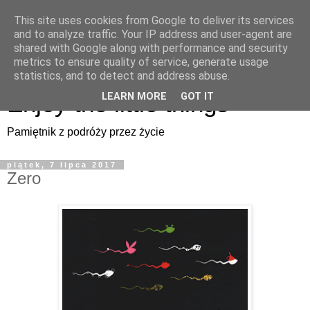
This site uses cookies from Google to deliver its services
Enjoy the little things
and to analyze traffic. Your IP address and user-agent are
shared with Google along with performance and security
metrics to ensure quality of service, generate usage
Pamiętnik z podróży przez życie
statistics, and to detect and address abuse.
Enjoy the little things
LEARN MORE
GOT IT
Pamiętnik z podróży przez życie
piątek, 7 lipca 2017
Zero