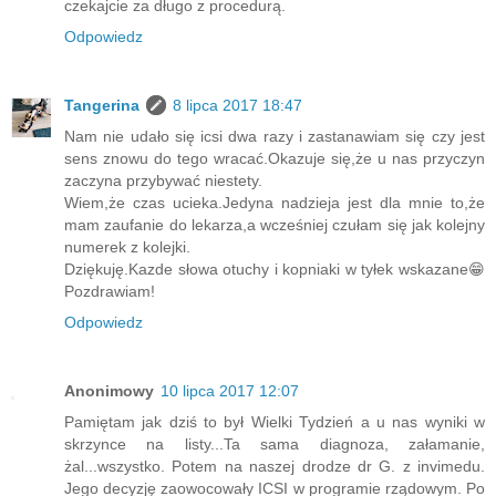
czekajcie za długo z procedurą.
Odpowiedz
Tangerina
8 lipca 2017 18:47
Nam nie udało się icsi dwa razy i zastanawiam się czy jest
sens znowu do tego wracać.Okazuje się,że u nas przyczyn
zaczyna przybywać niestety.
Wiem,że czas ucieka.Jedyna nadzieja jest dla mnie to,że
mam zaufanie do lekarza,a wcześniej czułam się jak kolejny
numerek z kolejki.
Dziękuję.Kazde słowa otuchy i kopniaki w tyłek wskazane😁
Pozdrawiam!
Odpowiedz
Anonimowy
10 lipca 2017 12:07
Pamiętam jak dziś to był Wielki Tydzień a u nas wyniki w
skrzynce na listy...Ta sama diagnoza, załamanie,
żal...wszystko. Potem na naszej drodze dr G. z invimedu.
Jego decyzję zaowocowały ICSI w programie rządowym. Po