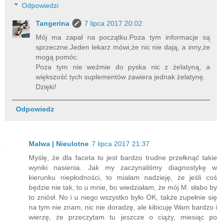
Odpowiedzi
Tangerina
7 lipca 2017 20:02
Mój ma zapał na początku.Poza tym informacje są
sprzeczne.Jeden lekarz mówi,że nic nie dają, a inny,że
mogą pomóc.
Poza tym nie weźmie do pyska nic z żelatyną, a
większość tych suplementów zawiera jednak żelatynę.
Dzięki!
Odpowiedz
Malwa | Nieulotne
7 lipca 2017 21:37
Myślę, że dla faceta to jest bardzo trudne przełknąć takie
wyniki nasienia. Jak my zaczynaliśmy diagnostykę w
kierunku niepłodności, to miałam nadzieję, że jeśli coś
będzie nie tak, to u mnie, bo wiedziałam, że mój M. słabo by
to zniósł. No i u niego wszystko było OK, także zupełnie się
na tym nie znam, nic nie doradzę, ale kibicuję Wam bardzo i
wierzę, że przeczytam tu jeszcze o ciąży, miesiąc po