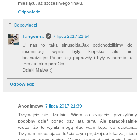
miesiącu, aż szczęśliwego finału.
Odpowiedz
Odpowiedzi
Tangerina
7 lipca 2017 22:54
U nas to taka sinusoida.Jak podchodziliśmy do
inseminacji wyniki były kiepskie ale nie
beznadziejne.Potem się poprawiły i były w normie, a
teraz totalna porażka.
Dzięki Malwa!:)
Odpowiedz
Anonimowy
7 lipca 2017 21:39
Trzymajcie się dzielnie. Wiem co czujecie, przeżyliśmy
podobny dzień ponad trzy lata temu. Ale paradoksalnie
widzę, że te wyniki mogą dać wam kopa do działania.
Trzymam nieustająco. Idźcie czym prędzej do lekarza, niech
oceni na czym stoicie. Wiesz, skoro dzieci mają faceci,