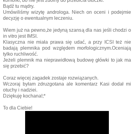
komórki, bo nie jest zdolny do przebicia otoczki.
Bądź tu mądry.
Umówiliśmy wizytę androloga. Niech on oceni i podejmie
decyzję o ewentualnym leczeniu.
Wiem już na pewno,że jedyną szansą dla nas jeśli chodzi o
in vitro jest IMSI.
Klasyczna nie miała prawa się udać, a przy ICSI też nie
badają plemnika pod względem morfologicznym.Oceniają
tylko ruchliwość.
Jeżeli plemnik ma nieprawidłową budowę główki to jak ma
się przebić?
Coraz więcej zagadek zostaje rozwiązanych.
Wczoraj byłam zdruzgotana ale komentarz Kasi dodał mi
otuchy i nadziei.
Dziękuję kochana!;*
To dla Ciebie!