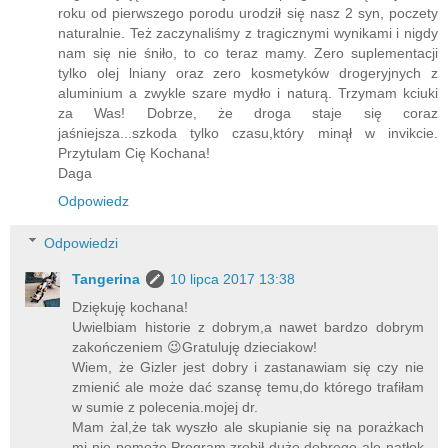
roku od pierwszego porodu urodził się nasz 2 syn, poczety
naturalnie. Też zaczynaliśmy z tragicznymi wynikami i nigdy
nam się nie śniło, to co teraz mamy. Zero suplementacji
tylko olej lniany oraz zero kosmetyków drogeryjnych z
aluminium a zwykle szare mydło i naturą. Trzymam kciuki
za Was! Dobrze, że droga staje się coraz
jaśniejsza...szkoda tylko czasu,który minął w invikcie.
Przytulam Cię Kochana!
Daga
Odpowiedz
Odpowiedzi
Tangerina
10 lipca 2017 13:38
Dziękuję kochana!
Uwielbiam historie z dobrym,a nawet bardzo dobrym
zakończeniem 😉Gratuluję dzieciakow!
Wiem, że Gizler jest dobry i zastanawiam się czy nie
zmienić ale może dać szansę temu,do którego trafiłam
w sumie z polecenia.mojej dr.
Mam żal,że tak wyszło ale skupianie się na porażkach
mi nie pomoże.Program zrobił dużo dobrego ale natłok