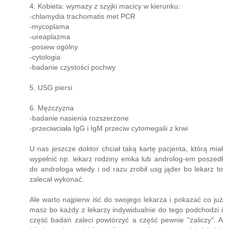
4. Kobieta: wymazy z szyjki macicy w kierunku:
-chlamydia trachomatis met PCR
-mycoplama
-ureaplazma
-posiew ogólny
-cytologia
-badanie czystości pochwy
5. USG piersi
6. Mężczyzna
-badanie nasienia rozszerzone
-przeciwciała IgG i IgM przeciw cytomegalii z krwi
U nas jeszcze doktor chciał taką kartę pacjenta, którą miał
wypełnić np. lekarz rodziny emka lub androlog-em poszedł
do androloga wtedy i od razu zrobił usg jąder bo lekarz to
zalecał wykonać.
Ale warto najpierw iść do swojego lekarza i pokazać co już
masz bo każdy z lekarzy indywidualnie do tego podchodzi i
część badań zaleci powtórzyć a część pewnie "zaliczy". A