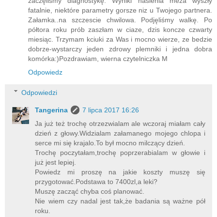
zaczęliśmy diagnostykę. Wyniki nasienia meza wyszły
fatalnie, niektóre parametry gorsze niz u Twojego partnera.
Załamka..na szczescie chwilowa. Podjęliśmy walkę. Po
półtora roku prób zaszłam w ciaze, dzis koncze czwarty
miesiąc. Trzymam kciuki za Was i mocno wierze, ze bedzie
dobrze-wystarczy jeden zdrowy plemniki i jedna dobra
komórka:)Pozdrawiam, wierna czytelniczka M
Odpowiedz
Odpowiedzi
Tangerina
7 lipca 2017 16:26
Ja już też trochę otrzezwialam ale wczoraj miałam cały
dzień z głowy.Widzialam załamanego mojego chlopa i
serce mi się krajalo.To był mocno milczący dzień.
Trochę poczytałam,trochę poprzerabialam w głowie i
już jest lepiej.
Powiedz mi proszę na jakie koszty muszę się
przygotować.Podstawa to 7400zl,a leki?
Muszę zacząć chyba coś planować.
Nie wiem czy nadal jest tak,że badania są ważne pół
roku.