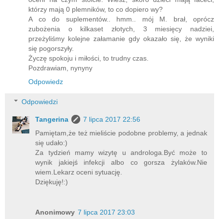
którzy mają 0 plemników, to co dopiero wy?
A co do suplementów.. hmm.. mój M. brał, oprócz
zubożenia o kilkaset złotych, 3 miesięcy nadziei,
przeżyliśmy kolejne załamanie gdy okazało się, że wyniki
się pogorszyły.
Życzę spokoju i miłości, to trudny czas.
Pozdrawiam, nynyny
Odpowiedz
Odpowiedzi
Tangerina
7 lipca 2017 22:56
Pamiętam,że też mieliście podobne problemy, a jednak
się udało:)
Za tydzień mamy wizytę u androloga.Być może to
wynik jakiejś infekcji albo co gorsza żylaków.Nie
wiem.Lekarz oceni sytuację.
Dziękuję!:)
Anonimowy
7 lipca 2017 23:03