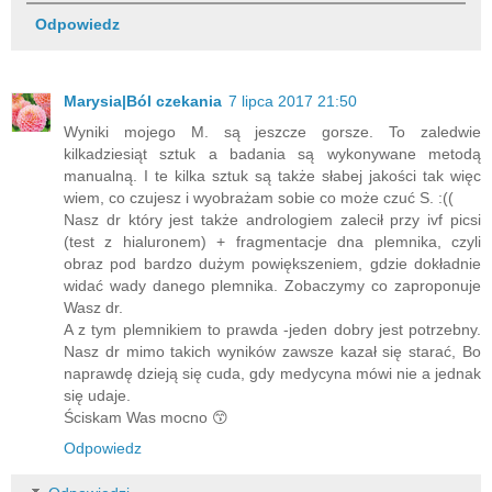
Odpowiedz
Marysia|Ból czekania
7 lipca 2017 21:50
Wyniki mojego M. są jeszcze gorsze. To zaledwie
kilkadziesiąt sztuk a badania są wykonywane metodą
manualną. I te kilka sztuk są także słabej jakości tak więc
wiem, co czujesz i wyobrażam sobie co może czuć S. :((
Nasz dr który jest także andrologiem zalecił przy ivf picsi
(test z hialuronem) + fragmentacje dna plemnika, czyli
obraz pod bardzo dużym powiększeniem, gdzie dokładnie
widać wady danego plemnika. Zobaczymy co zaproponuje
Wasz dr.
A z tym plemnikiem to prawda -jeden dobry jest potrzebny.
Nasz dr mimo takich wyników zawsze kazał się starać, Bo
naprawdę dzieją się cuda, gdy medycyna mówi nie a jednak
się udaje.
Ściskam Was mocno 😙
Odpowiedz