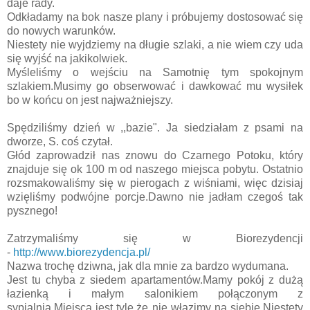
daje rady.
Odkładamy na bok nasze plany i próbujemy dostosować się
do nowych warunków.
Niestety nie wyjdziemy na długie szlaki, a nie wiem czy uda
się wyjść na jakikolwiek.
Myśleliśmy o wejściu na Samotnię tym spokojnym
szlakiem.Musimy go obserwować i dawkować mu wysiłek
bo w końcu on jest najważniejszy.
Spędziliśmy dzień w ,,bazie". Ja siedziałam z psami na
dworze, S. coś czytał.
Głód zaprowadził nas znowu do Czarnego Potoku, który
znajduje się ok 100 m od naszego miejsca pobytu. Ostatnio
rozsmakowaliśmy się w pierogach z wiśniami, więc dzisiaj
wzięliśmy podwójne porcje.Dawno nie jadłam czegoś tak
pysznego!
Zatrzymaliśmy się w Biorezydencji
-
http://www.biorezydencja.pl/
Nazwa trochę dziwna, jak dla mnie za bardzo wydumana.
Jest tu chyba z siedem apartamentów.Mamy pokój z dużą
łazienką i małym salonikiem połączonym z
sypialnią.Miejsca jest tyle,że nie włazimy na siebie.Niestety