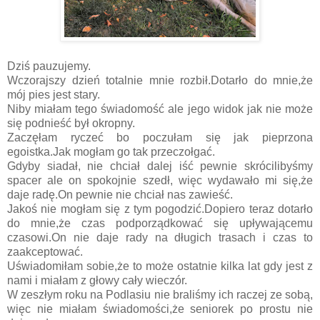
Dziś pauzujemy.
Wczorajszy dzień totalnie mnie rozbił.Dotarło do mnie,że
mój pies jest stary.
Niby miałam tego świadomość ale jego widok jak nie może
się podnieść był okropny.
Zaczęłam ryczeć bo poczułam się jak pieprzona
egoistka.Jak mogłam go tak przeczołgać.
Gdyby siadał, nie chciał dalej iść pewnie skrócilibyśmy
spacer ale on spokojnie szedł, więc wydawało mi się,że
daje radę.On pewnie nie chciał nas zawieść.
Jakoś nie mogłam się z tym pogodzić.Dopiero teraz dotarło
do mnie,że czas podporządkować się upływającemu
czasowi.On nie daje rady na długich trasach i czas to
zaakceptować.
Uświadomiłam sobie,że to może ostatnie kilka lat gdy jest z
nami i miałam z głowy cały wieczór.
W zeszłym roku na Podlasiu nie braliśmy ich raczej ze sobą,
więc nie miałam świadomości,że seniorek po prostu nie