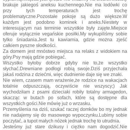
brakuje jakiegoś aneksu kuchennego.Nie ma lodówki co
przy tych temperaturach jest trochę
problematyczne.Pozostałe pokoje są dużo większe.W
każdym jest podobno kominek i aneks.Niestety w
interesującym nas terminie wszystkie były zajęte.Miejsce
oferuje wyłącznie vegańskie posiłki.My wykupiliśmy sobie
tylko śniadania.Jest tu kawiarnia, gdzie można zjeść
całkiem pyszne słodkości.
Za domem jest mnóstwo miejsca na relaks z widokiem na
góry.Psy mają gdzie pobiegać.
Wszystko byłoby dobrze gdyby nie to,że wszystko
słychać.Drewniane podłogi robią swoje.Dziś przyjechała
jakaś rodzina z dziećmi, więc dudnienie daje się we znaki.
Nie wiem, czasem mam wrażenie,że rodzice na wakacjach
totalnie odpuszczają, oczywiście nie wszyscy;) Jak
wychodziłam z psami dzieciaki robiły totalny armagedon,
skacząc w butach po sofach, które są dostępne dla
wszystkich gości.Nie mówię już o wrzasku.
Przemyślenia na dziś, szukać raczej domków bo my jednak
nie nadajemy się do masowego wypoczynku.Lubimy sobie
poczytać, a tupot małych nóżek jednak trochę to utrudnia.
Jesteśmy już stare dzikusy i ciężko nam dogodzić.Nie