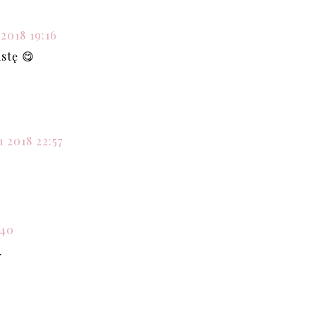
2018 19:16
stę 😋
 2018 22:57
:40
.