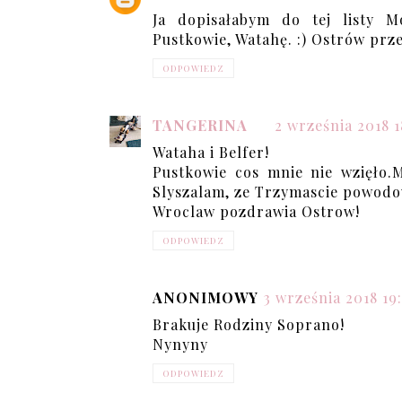
Ja dopisałabym do tej listy M
Pustkowie, Watahę. :) Ostrów prz
ODPOWIEDZ
TANGERINA
2 września 2018 1
Wataha i Belfer!
Pustkowie cos mnie nie wzięło.
Slyszalam, ze Trzymascie powodo
Wroclaw pozdrawia Ostrow!
ODPOWIEDZ
ANONIMOWY
3 września 2018 19:
Brakuje Rodziny Soprano!
Nynyny
ODPOWIEDZ