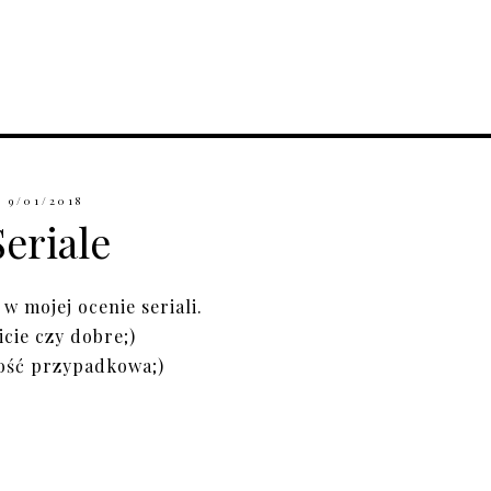
9/01/2018
Seriale
w mojej ocenie seriali.
icie czy dobre;)
ność przypadkowa;)