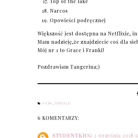
Top of the lake
Narcos
Opowieści podręcznej
Większość jest dostępna na Netflixie, 
Mam nadzieję,że znajdziecie coś dla sieb
Mój nr 1 to Grace i Franki!
Pozdrawiam Tangerina;)
FILM
,
SERIALE
6 KOMENTARZY:
STUDENTKIUG
2 września 2018 1