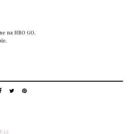
inne na HBO GO.
ie.
8:22