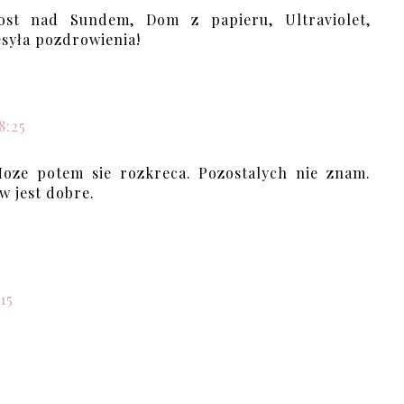
ost nad Sundem, Dom z papieru, Ultraviolet,
esyła pozdrowienia!
8:25
Moze potem sie rozkreca. Pozostalych nie znam.
w jest dobre.
15