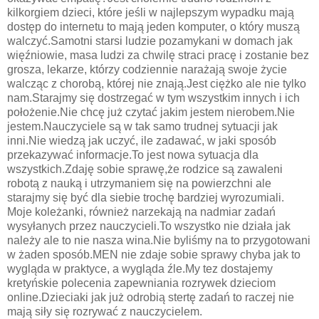
kilkorgiem dzieci, które jeśli w najlepszym wypadku mają
dostęp do internetu to mają jeden komputer, o który muszą
walczyć.Samotni starsi ludzie pozamykani w domach jak
więźniowie, masa ludzi za chwilę straci pracę i zostanie bez
grosza, lekarze, którzy codziennie narażają swoje życie
walcząc z chorobą, której nie znają.Jest ciężko ale nie tylko
nam.Starajmy się dostrzegać w tym wszystkim innych i ich
położenie.Nie chcę już czytać jakim jestem nierobem.Nie
jestem.Nauczyciele są w tak samo trudnej sytuacji jak
inni.Nie wiedzą jak uczyć, ile zadawać, w jaki sposób
przekazywać informacje.To jest nowa sytuacja dla
wszystkich.Zdaję sobie sprawę,że rodzice są zawaleni
robotą z nauką i utrzymaniem się na powierzchni ale
starajmy się być dla siebie trochę bardziej wyrozumiali.
Moje koleżanki, również narzekają na nadmiar zadań
wysyłanych przez nauczycieli.To wszystko nie działa jak
należy ale to nie nasza wina.Nie byliśmy na to przygotowani
w żaden sposób.MEN nie zdaje sobie sprawy chyba jak to
wygląda w praktyce, a wygląda źle.My tez dostajemy
kretyńskie polecenia zapewniania rozrywek dzieciom
online.Dzieciaki jak już odrobią stertę zadań to raczej nie
mają siły się rozrywać z nauczycielem.