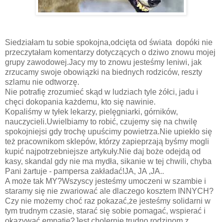
Siedziałam tu sobie spokojna,odcięta od świata dopóki nie
przeczytałam komentarzy dotyczących o dziwo znowu mojej
grupy zawodowej.Jacy my to znowu jesteśmy leniwi, jak
zrzucamy swoje obowiązki na biednych rodziców, reszty
szlamu nie odtworzę.
Nie potrafię zrozumieć skąd w ludziach tyle żółci, jadu i
chęci dokopania każdemu, kto się nawinie.
Kopaliśmy w tyłek lekarzy, pielęgniarki, górników,
nauczycieli.Uwielbiamy to robić, czujemy się na chwilę
spokojniejsi gdy trochę upuścimy powietrza.Nie upiekło się
też pracownikom sklepów, którzy zapieprzają byśmy mogli
kupić najpotrzebniejsze artykuły.Nie daj boże odejdą od
kasy, skandal gdy nie ma mydła, sikanie w tej chwili, chyba
Pani żartuje - pampersa zakładać!JA, JA ,JA..
A może tak MY?Wszyscy jesteśmy umoczeni w szambie i
staramy się nie zwariować ale dlaczego kosztem INNYCH?
Czy nie możemy choć raz pokazać,że jesteśmy solidarni w
tym trudnym czasie, starać się sobie pomagać, wspierać i
okazywać empatię?Jest cholernie trudno rodzinom z