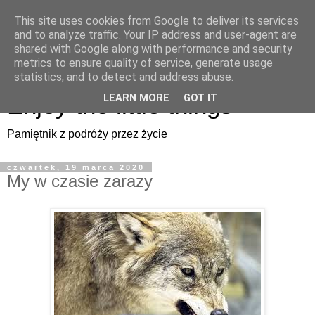
This site uses cookies from Google to deliver its services
Enjoy the little things
and to analyze traffic. Your IP address and user-agent are
shared with Google along with performance and security
metrics to ensure quality of service, generate usage
Pamiętnik z podróży przez życie
statistics, and to detect and address abuse.
Enjoy the little things
LEARN MORE
GOT IT
Pamiętnik z podróży przez życie
czwartek, 19 marca 2020
My w czasie zarazy