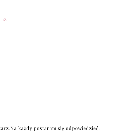
:18
arz.Na każdy postaram się odpowiedzieć.