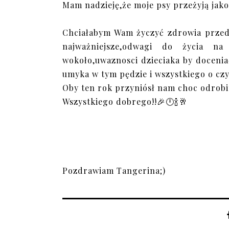
Mam nadzieję,że moje psy przeżyją jakoś
Chciałabym Wam życzyć zdrowia przede
najważniejsze,odwagi do życia na 
wokoło,uwaznosci dzieciaka by docenia
umyka w tym pędzie i wszystkiego o cz
Oby ten rok przyniósł nam choc odrobi
Wszystkiego dobrego!!🎉🕛🍾🥂
Pozdrawiam Tangerina;)