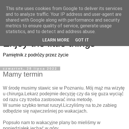
This site uses cookies from Google to deliver its services
Enjoy the little things
and to analyze traffic. Your IP address and user-agent are
shared with Google along with performance and security
metrics to ensure quality of service, generate usage
Pamiętnik z podróży przez życie
statistics, and to detect and address abuse.
Enjoy the little things
LEARN MORE
GOT IT
Pamiętnik z podróży przez życie
czwartek, 28 lipca 2022
Mamy termin
W środę musimy stawic sie w Poznaniu. Mój mąż ma wizytę
u chirurga.Lekarz podejmie decyzję czy da się guza wyciąć
od razu czy trzeba zastosować inna metodę.
W sumie szybko temat ruszył.Liczyliśmy na to,że zabieg
odbędzie się najwcześniej po wakacjach.
Popsuło nam to wakacyjne plany bo mieliśmy w
poniedziałek jechać w góry.