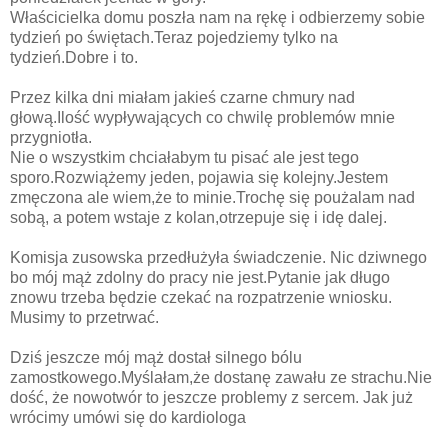
Właścicielka domu poszła nam na rękę i odbierzemy sobie
tydzień po świętach.Teraz pojedziemy tylko na
tydzień.Dobre i to.
Przez kilka dni miałam jakieś czarne chmury nad
głową.Ilość wypływających co chwilę problemów mnie
przygniotła.
Nie o wszystkim chciałabym tu pisać ale jest tego
sporo.Rozwiążemy jeden, pojawia się kolejny.Jestem
zmęczona ale wiem,że to minie.Trochę się poużalam nad
sobą, a potem wstaje z kolan,otrzepuje się i idę dalej.
Komisja zusowska przedłużyła świadczenie. Nic dziwnego
bo mój mąż zdolny do pracy nie jest.Pytanie jak długo
znowu trzeba będzie czekać na rozpatrzenie wniosku.
Musimy to przetrwać.
Dziś jeszcze mój mąż dostał silnego bólu
zamostkowego.Myślałam,że dostanę zawału ze strachu.Nie
dość, że nowotwór to jeszcze problemy z sercem. Jak już
wrócimy umówi się do kardiologa