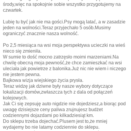
środy,więc na spokojnie sobie wszystko przygotujemy na
czwartek.
Lubię tu być jak nie ma gości.Psy mogą latać, a w zasadzie
jeden na wolności.Teraz przyjechało 5 osób.Musimy
ograniczyć znacznie nasza wolność.
Po 2,5 miesiąca na wsi moja perspektywa ucieczki na wieś
nieco się zmieniła.
W sumie to dość mocno zatrzęsło moimi marzeniami.Na
chwilę obecną moja pewność,że chce zamieszkać na wsi
uleciała jak powietrze z balonika.Już nic nie wiem i niczego
nie jestem pewna.
Bajkowa wizja wiejskiego życia prysła.
Teraz widzę jak dziwne były nasze wybory dotyczące
lokalizacji domów,zwłaszcza tych z dala od połączeń
kolejowych.
Jak Ci się zepsuję auto nigdzie nie dojedziesz,a biorąc pod
uwagę dzisiejsze ceny paliwa zrujnujesz budżet
codziennymi dojazdami po kilkadziesiąt km.
Do sklepu trzeba dojechać.Plusem jest to,że mniej
wydajemy bo nie latamy codziennie do sklepu.