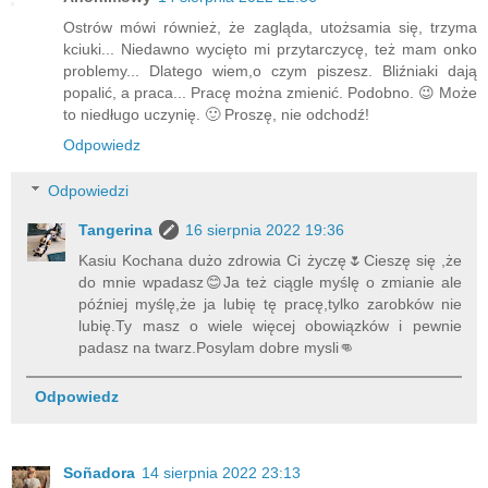
Ostrów mówi również, że zagląda, utożsamia się, trzyma
kciuki... Niedawno wycięto mi przytarczycę, też mam onko
problemy... Dlatego wiem,o czym piszesz. Bliźniaki dają
popalić, a praca... Pracę można zmienić. Podobno. 😉 Może
to niedługo uczynię. 🙂 Proszę, nie odchodź!
Odpowiedz
Odpowiedzi
Tangerina
16 sierpnia 2022 19:36
Kasiu Kochana dużo zdrowia Ci życzę🌷Cieszę się ,że
do mnie wpadasz😊Ja też ciągle myślę o zmianie ale
później myślę,że ja lubię tę pracę,tylko zarobków nie
lubię.Ty masz o wiele więcej obowiązków i pewnie
padasz na twarz.Posylam dobre mysli👊
Odpowiedz
Soñadora
14 sierpnia 2022 23:13