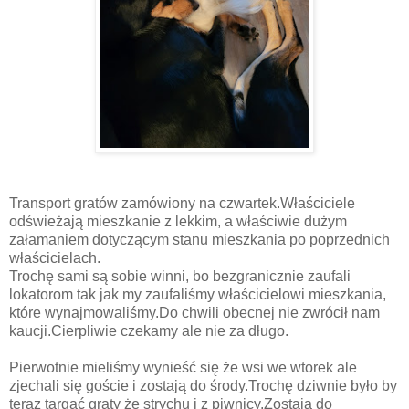
Transport gratów zamówiony na czwartek.Właściciele
odświeżają mieszkanie z lekkim, a właściwie dużym
załamaniem dotyczącym stanu mieszkania po poprzednich
właścicielach.
Trochę sami są sobie winni, bo bezgranicznie zaufali
lokatorom tak jak my zaufaliśmy właścicielowi mieszkania,
które wynajmowaliśmy.Do chwili obecnej nie zwrócił nam
kaucji.Cierpliwie czekamy ale nie za długo.
Pierwotnie mieliśmy wynieść się że wsi we wtorek ale
zjechali się goście i zostają do środy.Trochę dziwnie było by
teraz targać graty że strychu i z piwnicy.Zostają do