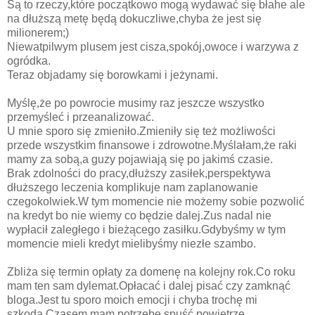
Są to rzeczy,które początkowo mogą wydawać się błahe ale
na dłuższą metę będą dokuczliwe,chyba że jest się
milionerem;)
Niewatpilwym plusem jest cisza,spokój,owoce i warzywa z
ogródka.
Teraz objadamy się borowkami i jeżynami.
Myślę,że po powrocie musimy raz jeszcze wszystko
przemyśleć i przeanalizować.
U mnie sporo się zmieniło.Zmieniły się też możliwości
przede wszystkim finansowe i zdrowotne.Myślałam,że raki
mamy za sobą,a guzy pojawiają się po jakimś czasie.
Brak zdolności do pracy,dłuższy zasiłek,perspektywa
dłuższego leczenia komplikuje nam zaplanowanie
czegokolwiek.W tym momencie nie możemy sobie pozwolić
na kredyt bo nie wiemy co będzie dalej.Zus nadal nie
wypłacił zaległego i bieżącego zasiłku.Gdybyśmy w tym
momencie mieli kredyt mielibyśmy niezłe szambo.
Zbliża się termin opłaty za domenę na kolejny rok.Co roku
mam ten sam dylemat.Opłacać i dalej pisać czy zamknąć
bloga.Jest tu sporo moich emocji i chyba trochę mi
szkoda.Czasem mam potrzebę spuść powietrze.