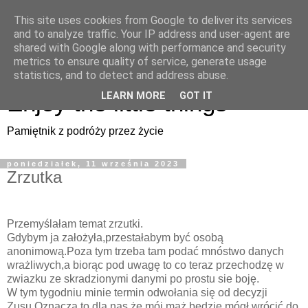
This site uses cookies from Google to deliver its services
Enjoy the little things
and to analyze traffic. Your IP address and user-agent are
shared with Google along with performance and security
metrics to ensure quality of service, generate usage
Pamiętnik z podróży przez życie
statistics, and to detect and address abuse.
Enjoy the little things
LEARN MORE
GOT IT
Pamiętnik z podróży przez życie
poniedziałek, 11 września 2023
Zrzutka
Przemyślałam temat zrzutki.
Gdybym ja założyła,przestałabym być osobą
anonimową.Poza tym trzeba tam podać mnóstwo danych
wrażliwych,a biorąc pod uwagę to co teraz przechodzę w
zwiazku ze skradzionymi danymi po prostu sie boję.
W tym tygodniu minie termin odwołania się od decyzji
Zusu.Oznacza to dla nas,że mój mąż będzie mógł wrócić do