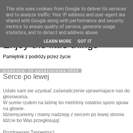
This site uses cookies from Google to deliver its services
Enjoy the little things
and to analyze traffic. Your IP address and user-agent are
shared with Google along with performance and security
metrics to ensure quality of service, generate usage
Pamiętnik z podróży przez życie
statistics, and to detect and address abuse.
Enjoy the little things
LEARN MORE
GOT IT
Pamiętnik z podróży przez życie
niedziela, 15 października 2023
Serce po lewej
Udało nam sie uzyskać zaświadczenie uprawniajace nas do
głosowania.
W sumie rzutem na taśmę bo mieliśmy ostatnio sporo spraw
na głowie.
Idziemy,wiemy i mamy nadzieję z sercem po lewej stronie.
Idźcie bo Was przegłosują!
Pozdrawiam Tangerina;)