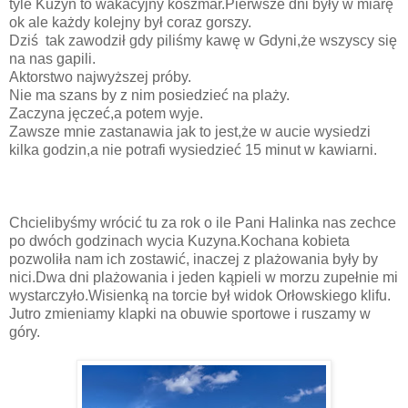
tyle Kuzyn to wakacyjny koszmar.Pierwsze dni były w miarę
ok ale każdy kolejny był coraz gorszy.
Dziś tak zawodził gdy piliśmy kawę w Gdyni,że wszyscy się
na nas gapili.
Aktorstwo najwyższej próby.
Nie ma szans by z nim posiedzieć na plaży.
Zaczyna jęczeć,a potem wyje.
Zawsze mnie zastanawia jak to jest,że w aucie wysiedzi
kilka godzin,a nie potrafi wysiedzieć 15 minut w kawiarni.
Chcielibyśmy wrócić tu za rok o ile Pani Halinka nas zechce
po dwóch godzinach wycia Kuzyna.Kochana kobieta
pozwoliła nam ich zostawić, inaczej z plażowania były by
nici.Dwa dni plażowania i jeden kąpieli w morzu zupełnie mi
wystarczyło.Wisienką na torcie był widok Orłowskiego klifu.
Jutro zmieniamy klapki na obuwie sportowe i ruszamy w
góry.