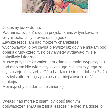
Jesteśmy już w domu.
Padam na twarz.Z dwoma przystankami, w tym kawą w
Gdyni jechaliśmy prawie osiem godzin.
Zawsze jeździłam nad morze w charakterze
wychowawcy.To był chyba pierwszy raz gdy nie miałam pod
opieką grupy dzieci,tylko psy:)Wtedy wydawało mi się
hałaśliwie i tłoczno.
Muszę przyznać,że zmieniłam zdanie o letnim wypoczynku
nad morzem.Nie wiem czy to zasługa miejsca czy tego,że
się starzeję;)Jastrzębia Góra bardzo mi się spodobała.Plaża
niezbyt zatłoczona,czysta a sama miejscowość dość
spokojna.
Mój mąż chyba zdania nie zmienił;)
Wyjazd nad morze z psami był dość trudnym
doświadczeniem.O ile z Inką jeszcze nie było najgorzej o