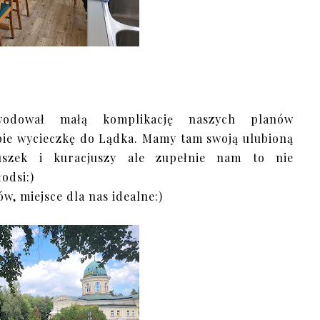
odował małą komplikację naszych planów
bie wycieczkę do Lądka. Mamy tam swoją ulubioną
uszek i kuracjuszy ale zupełnie nam to nie
odsi:)
w, miejsce dla nas idealne:)