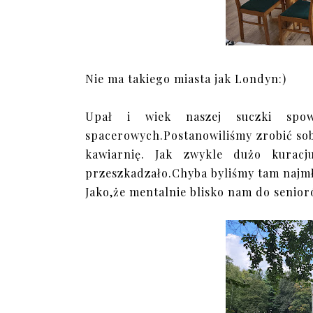
Nie ma takiego miasta jak Londyn:)
Upał i wiek naszej suczki spow
spacerowych.Postanowiliśmy zrobić so
kawiarnię. Jak zwykle dużo kuracj
przeszkadzało.Chyba byliśmy tam najmł
Jako,że mentalnie blisko nam do senioró