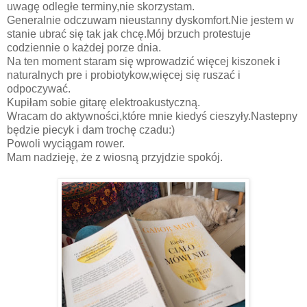
uwagę odległe terminy,nie skorzystam.
Generalnie odczuwam nieustanny dyskomfort.Nie jestem w
stanie ubrać się tak jak chcę.Mój brzuch protestuje
codziennie o każdej porze dnia.
Na ten moment staram się wprowadzić więcej kiszonek i
naturalnych pre i probiotykow,więcej się ruszać i
odpoczywać.
Kupiłam sobie gitarę elektroakustyczną.
Wracam do aktywności,które mnie kiedyś cieszyły.Nastepny
będzie piecyk i dam trochę czadu:)
Powoli wyciągam rower.
Mam nadzieję, że z wiosną przyjdzie spokój.