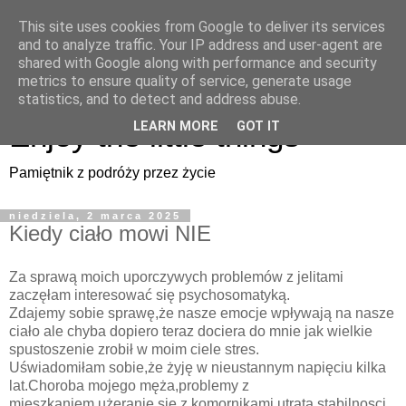
This site uses cookies from Google to deliver its services
Enjoy the little things
and to analyze traffic. Your IP address and user-agent are
shared with Google along with performance and security
metrics to ensure quality of service, generate usage
Pamiętnik z podróży przez życie
statistics, and to detect and address abuse.
Enjoy the little things
LEARN MORE
GOT IT
Pamiętnik z podróży przez życie
niedziela, 2 marca 2025
Kiedy ciało mowi NIE
Za sprawą moich uporczywych problemów z jelitami
zaczęłam interesować się psychosomatyką.
Zdajemy sobie sprawę,że nasze emocje wpływają na nasze
ciało ale chyba dopiero teraz dociera do mnie jak wielkie
spustoszenie zrobił w moim ciele stres.
Uświadomiłam sobie,że żyję w nieustannym napięciu kilka
lat.Choroba mojego męża,problemy z
mieszkaniem,użeranie się z komornikami,utrata stabilnosci