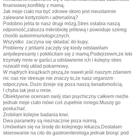
finansowej,konflikty z mamą.
Jak moje ciało ma być zdrowe skoro jest nieustannie
zalewane kortyzolem i adrenaliną?
Podobno jelita to nasz drugi mózg.Stres osłabia naszą
odporność,zaburza mikrobiotę jelitową i powoduje szereg
chorób autoimmunologicznych.
Wszystko zaczyna się składać do kupy.
Problemy z jelitami zaczęły się kiedy odstawiłam
antydepresanty i pokłóciłam się z mamą.Podejrzewm,że leki
trzymały mnie w garści,a odstawienie ich i kolejny stres
rozwalił mój układ pokarmowy.
W mądrych książkach piszą,że nawet jeśli naszym zdaniem
nic nas nie stresuje nie znaczy to,że nasz organizm
odpoczywa. Dużo dzieje się poza naszą świadomością.
I chyba tak jest u mnie.
Obiektywnie oceniam swój stan psychiczny całkiem nieźle
jednak moje ciało mówi coś zupełnie innego.Muszę go
posłuchać.
Zrobiłam kolejne badania krwi.
Dwa parametry są nieznacznie poza normą.
Umówiłam się na środę do kolejnego lekarza.Dostałam
skierowanie na cito do gastroenterologa jednak biorąc pod