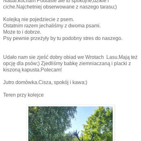
Nadal.kocham Podlasie ale to spokojne,dzikie i
ciche.Najchetniej obserwowane z naszego tarasu;)
Kolejką nie pojedziecie z psem.
Ostatnim razem jechaliśmy z dwoma psami.
Może to i dobrze.
Psy pewnie przeżyły by tu podobny stres do naszego.
Udało nam sie zjeść dobry obiad we Wrotach Lasu.Mają też
opcję dla psów;) Zjedliśmy babkę ziemniaczaną i placki z
kiszoną kapusta.Polecam!
Jutro domówka.Cisza, spokój i kawa:)
Teren przy kolejce