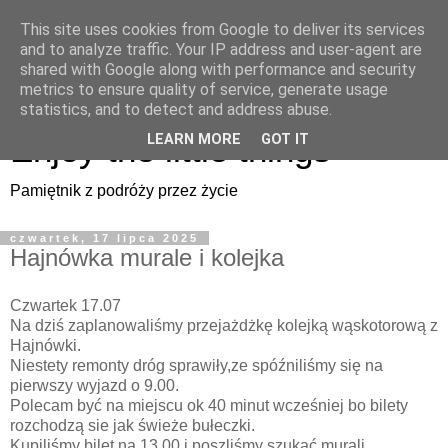
This site uses cookies from Google to deliver its services
Enjoy the little things
and to analyze traffic. Your IP address and user-agent are
shared with Google along with performance and security
metrics to ensure quality of service, generate usage
Pamiętnik z podróży przez życie
statistics, and to detect and address abuse.
Enjoy the little things
LEARN MORE
GOT IT
Pamiętnik z podróży przez życie
czwartek, 17 lipca 2025
Hajnówka murale i kolejka
Czwartek 17.07
Na dziś zaplanowaliśmy przejażdżkę kolejką wąskotorową z
Hajnówki.
Niestety remonty dróg sprawiły,ze spóźniliśmy się na
pierwszy wyjazd o 9.00.
Polecam być na miejscu ok 40 minut wcześniej bo bilety
rozchodzą sie jak świeże bułeczki.
Kupiliśmy bilet na 13.00 i poszliśmy szukać murali.