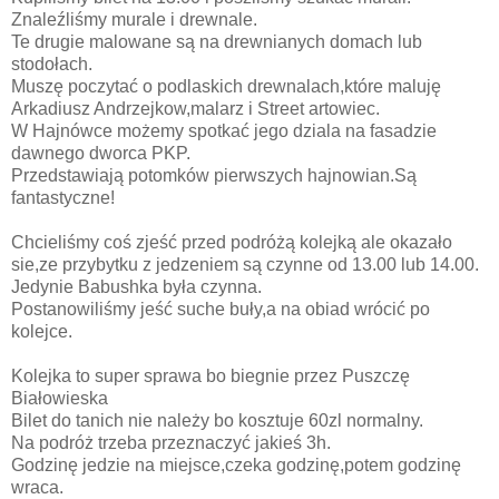
Znaleźliśmy murale i drewnale.
Te drugie malowane są na drewnianych domach lub
stodołach.
Muszę poczytać o podlaskich drewnalach,które maluję
Arkadiusz Andrzejkow,malarz i Street artowiec.
W Hajnówce możemy spotkać jego dziala na fasadzie
dawnego dworca PKP.
Przedstawiają potomków pierwszych hajnowian.Są
fantastyczne!
Chcieliśmy coś zjeść przed podróżą kolejką ale okazało
sie,ze przybytku z jedzeniem są czynne od 13.00 lub 14.00.
Jedynie Babushka była czynna.
Postanowiliśmy jeść suche buły,a na obiad wrócić po
kolejce.
Kolejka to super sprawa bo biegnie przez Puszczę
Białowieska
Bilet do tanich nie należy bo kosztuje 60zl normalny.
Na podróż trzeba przeznaczyć jakieś 3h.
Godzinę jedzie na miejsce,czeka godzinę,potem godzinę
wraca.