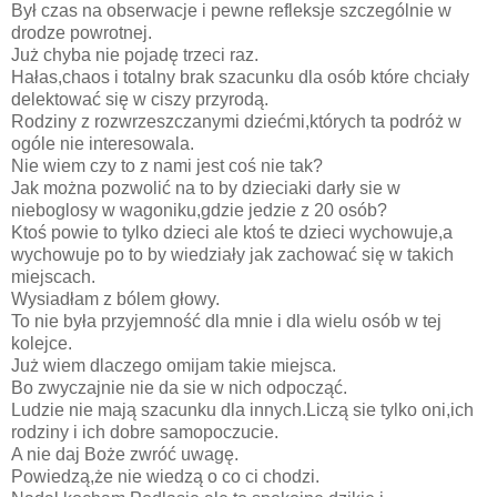
Był czas na obserwacje i pewne refleksje szczególnie w
drodze powrotnej.
Już chyba nie pojadę trzeci raz.
Hałas,chaos i totalny brak szacunku dla osób które chciały
delektować się w ciszy przyrodą.
Rodziny z rozwrzeszczanymi dziećmi,których ta podróż w
ogóle nie interesowala.
Nie wiem czy to z nami jest coś nie tak?
Jak można pozwolić na to by dzieciaki darły sie w
nieboglosy w wagoniku,gdzie jedzie z 20 osób?
Ktoś powie to tylko dzieci ale ktoś te dzieci wychowuje,a
wychowuje po to by wiedziały jak zachować się w takich
miejscach.
Wysiadłam z bólem głowy.
To nie była przyjemność dla mnie i dla wielu osób w tej
kolejce.
Już wiem dlaczego omijam takie miejsca.
Bo zwyczajnie nie da sie w nich odpocząć.
Ludzie nie mają szacunku dla innych.Liczą sie tylko oni,ich
rodziny i ich dobre samopoczucie.
A nie daj Boże zwróć uwagę.
Powiedzą,że nie wiedzą o co ci chodzi.