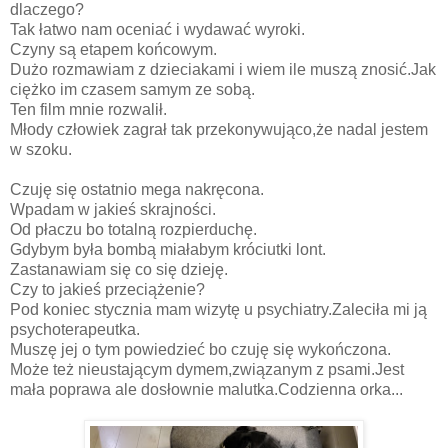
dlaczego?
Tak łatwo nam oceniać i wydawać wyroki.
Czyny są etapem końcowym.
Dużo rozmawiam z dzieciakami i wiem ile muszą znosić.Jak
ciężko im czasem samym ze sobą.
Ten film mnie rozwalił.
Młody człowiek zagrał tak przekonywująco,że nadal jestem
w szoku.
Czuję się ostatnio mega nakręcona.
Wpadam w jakieś skrajności.
Od płaczu bo totalną rozpierduchę.
Gdybym była bombą miałabym króciutki lont.
Zastanawiam się co się dzieję.
Czy to jakieś przeciążenie?
Pod koniec stycznia mam wizytę u psychiatry.Zaleciła mi ją
psychoterapeutka.
Muszę jej o tym powiedzieć bo czuję się wykończona.
Może też nieustającym dymem,związanym z psami.Jest
mała poprawa ale dosłownie malutka.Codzienna orka...