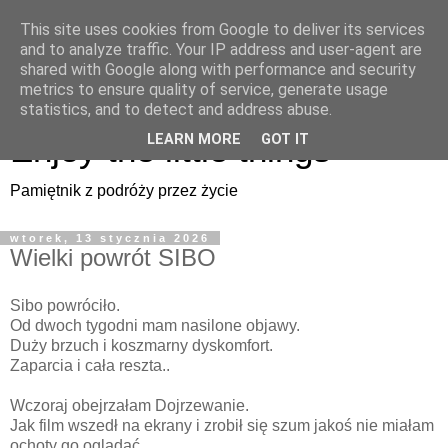
This site uses cookies from Google to deliver its services
Enjoy the little things
and to analyze traffic. Your IP address and user-agent are
shared with Google along with performance and security
metrics to ensure quality of service, generate usage
Pamiętnik z podróży przez życie
statistics, and to detect and address abuse.
Enjoy the little things
LEARN MORE
GOT IT
Pamiętnik z podróży przez życie
wtorek, 13 stycznia 2026
Wielki powrót SIBO
Sibo powróciło.
Od dwoch tygodni mam nasilone objawy.
Duży brzuch i koszmarny dyskomfort.
Zaparcia i cała reszta..
Wczoraj obejrzałam Dojrzewanie.
Jak film wszedł na ekrany i zrobił się szum jakoś nie miałam
ochoty go oglądać.