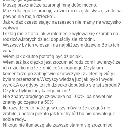
Muszę przyznać,że szarpnął mną dość mocno.
Może dlatego,że pracuję z dziećmi i często słyszę,,że to na
pewno nie moje dziecko".
Jak widać często stając na rzęsach nie mamy na wszystko
wpływu.
I szlag mnie trafia jak w internecie wylewa się szambo na
rodziców,których dzieci dopuściły się zbrodni.
Wszyscy by ich wieszali na najbliższym drzewie.Bo to ich
wina!
Wiem jak okrutne potrafią być dzieciaki.
Wiem też jak ciężko jest zrozumieć rodzicom i uwierzyć,że
ich dziecko może zrobić coś okropnego.Czytałam
komentarze po zabójstwie dziewczynki z Jeleniej Góry i
byłam przerażona.Wszyscy wiedzą już jak było i wydali
wyrok.A co gdyby to ich dziecko dopuściło się tej zbrodni?
Czy też byliby tacy kategoryczni?
Nie znamy drugiego człowieka na 100%, ba nawet nie
znamy go często na 50%.
Ile razy dziecko patrząc w oczy mówiło,że czegoś nie
zrobiło,a potem pękało jak kruchy lód bo nie dawało już
sobie rady..
Nikogo nie tłumaczę ale zawsze staram się zrozumieć