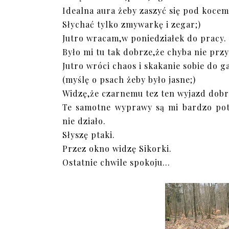
Idealna aura żeby zaszyć się pod kocem
Słychać tylko zmywarkę i zegar;)
Jutro wracam,w poniedziałek do pracy.
Było mi tu tak dobrze,że chyba nie prz
Jutro wróci chaos i skakanie sobie do 
(myślę o psach żeby było jasne;)
Widzę,że czarnemu tez ten wyjazd dobrz
Te samotne wyprawy są mi bardzo potr
nie działo.
Słyszę ptaki.
Przez okno widzę Sikorki.
Ostatnie chwile spokoju...