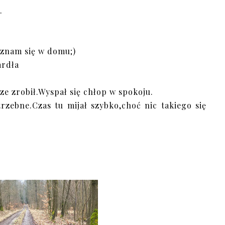
.
yznam się w domu;)
gardła
e zrobił.Wyspał się chłop w spokoju.
zebne.Czas tu mijał szybko,choć nic takiego się