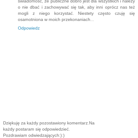
świadomość, że publiczne dobro jest dla wszystkich i należy
o nie dbać i zachowywać się tak, aby inni oprócz nas też
mogli z niego korzystać. Niestety często czuję się
osamotniona w moich przekonaniach...
Odpowiedz
Dziękuję za każdy pozostawiony komentarz.Na
każdy postaram się odpowiedzieć.
Pozdrawiam odwiedzających:):)