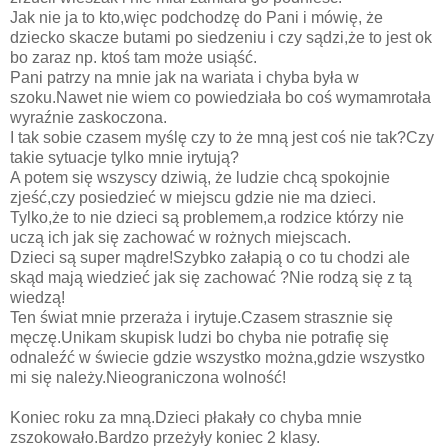
Jak nie ja to kto,więc podchodzę do Pani i mówię, że
dziecko skacze butami po siedzeniu i czy sądzi,że to jest ok
bo zaraz np. ktoś tam może usiąść.
Pani patrzy na mnie jak na wariata i chyba była w
szoku.Nawet nie wiem co powiedziała bo coś wymamrotała
wyraźnie zaskoczona.
I tak sobie czasem myślę czy to że mną jest coś nie tak?Czy
takie sytuacje tylko mnie irytują?
A potem się wszyscy dziwią, że ludzie chcą spokojnie
zjeść,czy posiedzieć w miejscu gdzie nie ma dzieci.
Tylko,że to nie dzieci są problemem,a rodzice którzy nie
uczą ich jak się zachować w rożnych miejscach.
Dzieci są super mądre!Szybko załapią o co tu chodzi ale
skąd mają wiedzieć jak się zachować ?Nie rodzą się z tą
wiedzą!
Ten świat mnie przeraża i irytuje.Czasem strasznie się
męczę.Unikam skupisk ludzi bo chyba nie potrafię się
odnaleźć w świecie gdzie wszystko można,gdzie wszystko
mi się należy.Nieograniczona wolność!
Koniec roku za mną.Dzieci płakały co chyba mnie
zszokowało.Bardzo przeżyły koniec 2 klasy.