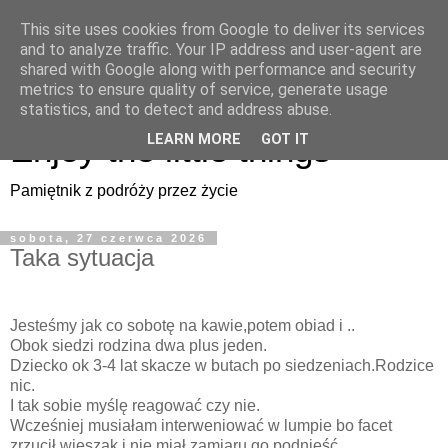
This site uses cookies from Google to deliver its services
Enjoy the little things
and to analyze traffic. Your IP address and user-agent are
shared with Google along with performance and security
metrics to ensure quality of service, generate usage
Pamiętnik z podróży przez życie
statistics, and to detect and address abuse.
Enjoy the little things
LEARN MORE
GOT IT
Pamiętnik z podróży przez życie
sobota, 27 czerwca 2026
Taka sytuacja
Jesteśmy jak co sobotę na kawie,potem obiad i ..
Obok siedzi rodzina dwa plus jeden.
Dziecko ok 3-4 lat skacze w butach po siedzeniach.Rodzice
nic.
I tak sobie myślę reagować czy nie.
Wcześniej musiałam interweniować w lumpie bo facet
zrzucił wieszak i nie miał zamiaru go podnieść.