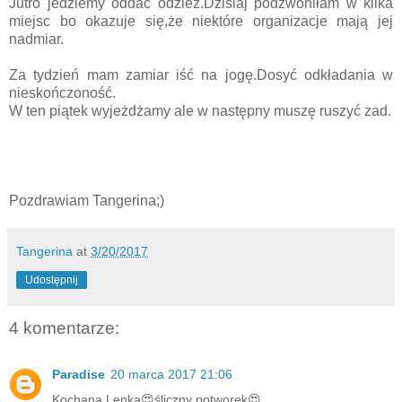
Jutro jedziemy oddać odzież.Dzisiaj podzwoniłam w kilka
miejsc bo okazuje się,że niektóre organizacje mają jej
nadmiar.
Za tydzień mam zamiar iść na jogę.Dosyć odkładania w
nieskończoność.
W ten piątek wyjeżdżamy ale w następny muszę ruszyć zad.
Pozdrawiam Tangerina;)
Tangerina
at
3/20/2017
Udostępnij
4 komentarze:
Paradise
20 marca 2017 21:06
Kochana Lenka😍śliczny potworek😍