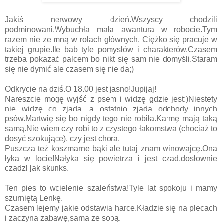
Jakiś nerwowy dzień.Wszyscy chodzili
podminowani.Wybuchła mała awantura w robocie.Tym
razem nie ze mną w rolach głównych. Ciężko się pracuje w
takiej grupie.Ile bab tyle pomysłów i charakterów.Czasem
trzeba pokazać palcem bo nikt się sam nie domyśli.Staram
się nie dymić ale czasem się nie da;)
Odkrycie na dziś.O 18.00 jest jasno!Jupijaj!
Nareszcie mogę wyjść z psem i widzę gdzie jest:)Niestety
nie widzę co zjada, a ostatnio zjada odchody innych
psów.Martwię się bo nigdy tego nie robiła.Karmę mają taką
samą.Nie wiem czy robi to z czystego łakomstwa (chociaż to
dosyć szokujące), czy jest chora.
Puszcza też koszmarne bąki ale tutaj znam winowajcę.Ona
łyka w locie!Nałyka się powietrza i jest czad,dosłownie
czadzi jak skunks.
Ten pies to wcielenie szaleństwa!Tyle lat spokoju i mamy
szurniętą Lenkę.
Czasem lejemy jakie odstawia harce.Kładzie się na plecach
i zaczyna zabawę,sama ze sobą.