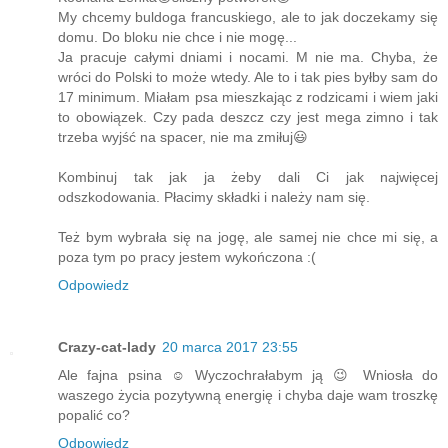
My chcemy buldoga francuskiego, ale to jak doczekamy się
domu. Do bloku nie chce i nie mogę...
Ja pracuje całymi dniami i nocami. M nie ma. Chyba, że
wróci do Polski to może wtedy. Ale to i tak pies byłby sam do
17 minimum. Miałam psa mieszkając z rodzicami i wiem jaki
to obowiązek. Czy pada deszcz czy jest mega zimno i tak
trzeba wyjść na spacer, nie ma zmiłuj😃
Kombinuj tak jak ja żeby dali Ci jak najwięcej
odszkodowania. Płacimy składki i należy nam się.
Też bym wybrała się na jogę, ale samej nie chce mi się, a
poza tym po pracy jestem wykończona :(
Odpowiedz
Crazy-cat-lady
20 marca 2017 23:55
Ale fajna psina ☺ Wyczochrałabym ją 😉 Wniosła do
waszego życia pozytywną energię i chyba daje wam troszkę
popalić co?
Odpowiedz