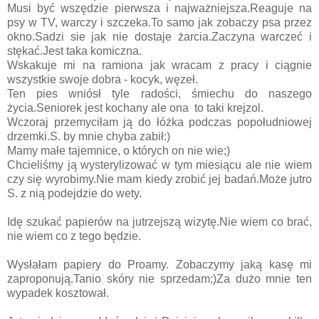
Musi być wszędzie pierwsza i najważniejsza.Reaguje na
psy w TV, warczy i szczeka.To samo jak zobaczy psa przez
okno.Sadzi sie jak nie dostaje żarcia.Zaczyna warczeć i
stękać.Jest taka komiczna.
Wskakuje mi na ramiona jak wracam z pracy i ciągnie
wszystkie swoje dobra - kocyk, węzeł.
Ten pies wniósł tyle radości, śmiechu do naszego
życia.Seniorek jest kochany ale ona to taki krejzol.
Wczoraj przemyciłam ją do łóżka podczas popołudniowej
drzemki.S. by mnie chyba zabił:)
Mamy małe tajemnice, o których on nie wie;)
Chcieliśmy ją wysterylizować w tym miesiącu ale nie wiem
czy się wyrobimy.Nie mam kiedy zrobić jej badań.Może jutro
S. z nią podejdzie do wety.
Idę szukać papierów na jutrzejszą wizytę.Nie wiem co brać,
nie wiem co z tego będzie.
Wysłałam papiery do Proamy. Zobaczymy jaką kasę mi
zaproponują.Tanio skóry nie sprzedam;)Za dużo mnie ten
wypadek kosztował.