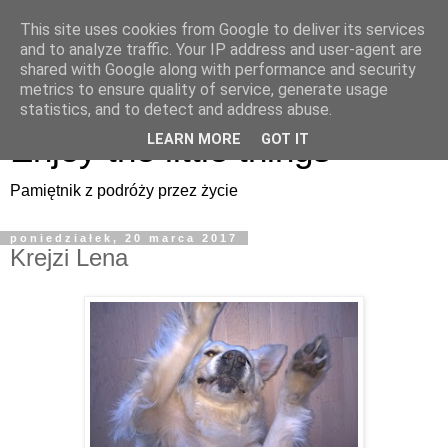
This site uses cookies from Google to deliver its services
Enjoy the little things
and to analyze traffic. Your IP address and user-agent are
shared with Google along with performance and security
metrics to ensure quality of service, generate usage
Pamiętnik z podróży przez życie
statistics, and to detect and address abuse.
Enjoy the little things
LEARN MORE
GOT IT
Pamiętnik z podróży przez życie
poniedziałek, 20 marca 2017
Krejzi Lena