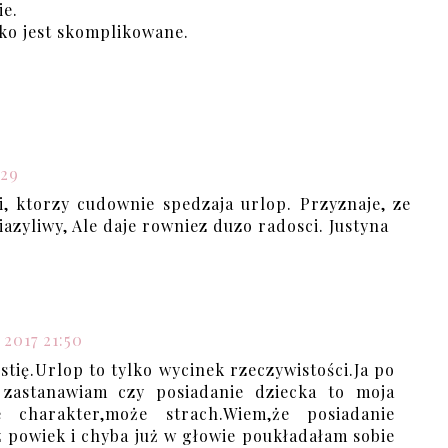
e.
tko jest skomplikowane.
:29
, ktorzy cudownie spedzaja urlop. Przyznaje, ze
iazyliwy, Ale daje rowniez duzo radosci. Justyna
 2017 21:50
stię.Urlop to tylko wycinek rzeczywistości.Ja po
ę zastanawiam czy posiadanie dziecka to moja
 charakter,może strach.Wiem,że posiadanie
z powiek i chyba już w głowie poukładałam sobie