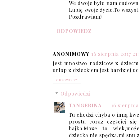
We dwoje było nam cudowni
Lubię swoje życie.To wszys
Pozdrawiam!
ODPOWIEDZ
ANONIMOWY
16 sierpnia 2017 21
Jest mnostwo rodzicow z dziecmi
urlop z dzieckiem jest bardziej uc
ODPOWIEDZ
Odpowiedzi
TANGERINA
16 sierpnia
Tu chodzi chyba o inną kwe
prostu coraz częściej si
bajka.Moze to wiek,może
dziecka nie spędza.mi snu 