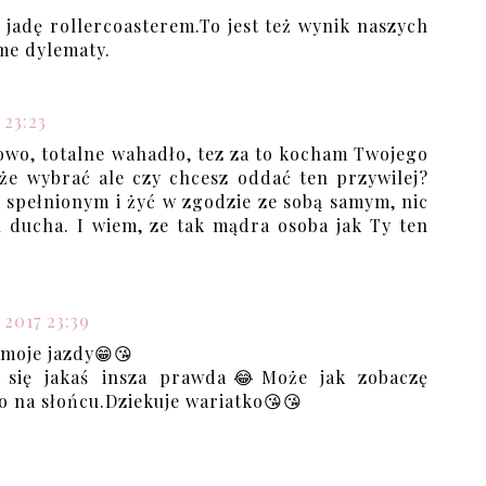
 jadę rollercoasterem.To jest też wynik naszych
me dylematy.
 23:23
łowo, totalne wahadło, tez za to kocham Twojego
że wybrać ale czy chcesz oddać ten przywilej?
ę spełnionym i żyć w zgodzie ze sobą samym, nic
u ducha. I wiem, ze tak mądra osoba jak Ty ten
 2017 23:39
z moje jazdy😁😘
i się jakaś insza prawda😂Może jak zobaczę
o na słońcu.Dziekuje wariatko😘😘