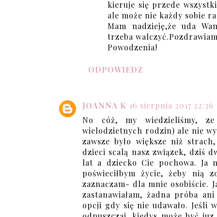
kieruje się przede wszystk
ale może nie każdy sobie ra
Mam nadzieję,że uda Wam
trzeba walczyć.Pozdrawiam 
Powodzenia!
ODPOWIEDZ
JOANNA K
16 sierpnia 2017 22:36
No cóż, my wiedzieliśmy, ze
wielodzietnych rodzin) ale nie wy
zawsze było większe niż strach,
dzieci scalą nasz związek, dziś 
lat a dziecko Cie pochowa. Ja 
poświeciłbym życie, żeby nią z
zaznaczam- dla mnie osobiście. Ja
zastanawiałam, żadna próba ani 
opcji gdy się nie udawało. Jeśli 
odpuszczaj, kiedys może być juz 