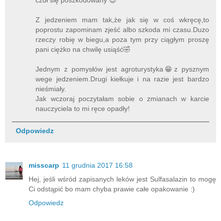
Z jedzeniem mam tak,że jak się w coś wkręcę,to
poprostu zapominam zjeść albo szkoda mi czasu.Duzo
rzeczy robię w biegu,a poza tym przy ciągłym proszę
pani ciężko na chwilę usiąść🤣
Jednym z pomysłów jest agroturystyka😁z pysznym
wege jedzeniem.Drugi kiełkuje i na razie jest bardzo
nieśmiały.
Jak wczoraj poczytałam sobie o zmianach w karcie
nauczyciela to mi ręce opadły!
Odpowiedz
misscarp
11 grudnia 2017 16:58
Hej, jeśli wśród zapisanych leków jest Sulfasalazin to mogę
Ci odstąpić bo mam chyba prawie całe opakowanie :)
Odpowiedz