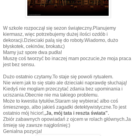
W szkole rozpoczął się sezon świąteczny.Planujemy
kiermasz, więc potrzebujemy dużej ilości ozdób i
dekoracji.Dzieciaki palą się do roboty.Wiadomo, dużo
błyskotek, cekinów, brokatu;)
Mamy już spore dwa pudła!
Muszę coś tworzyć bo inaczej mam poczucie,że moja praca
jest bez sensu.
Dużo ostatnio czytamy.To staje się powoli rytuałem.
Nie wiem jak to się stało ale dzieciaki naprawdę słuchają!
Kiedyś nie mogłam przeczytać zdania bez upominania i
uciszania.Obecnie nie ma takiego problemu.
Może to kwestia tytułów.Staram się wybierać albo coś
śmiesznego, albo jakieś zagadki detektywistyczne.To jest
ostatnio mój hicior!,
,Ja, mój tata i reszta świata".
Zbiór zabawnych opowiadań z ojcem w rolach głównych.Ja
śmieję się zawsze najgłośniej:)
Genialna pozycja!