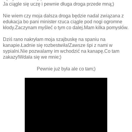
Ja ciągle się uczę i pewnie długa droga przede mną;)
Nie wiem czy moja dalsza droga będzie nadal związana z
edukacja bo pani minister rzuca ciągle pod nogi ogromne
kłody.Zaczynam myśleć o tym co dalej.Mam kilka pomysłów.
Dziś rano nakryłam moja szajbuskę na spaniu na
kanapie.Ładnie się rozbestwiła!Zawsze śpi z nami w
sypialni.Nie pozwalamy im wchodzić na kanapę.Co tam
zakazy!Wdała się we mnie;)
Pewnie już była ale co tam;)