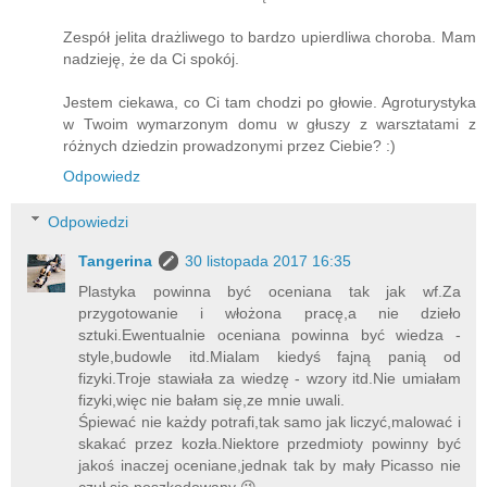
Zespół jelita drażliwego to bardzo upierdliwa choroba. Mam
nadzieję, że da Ci spokój.
Jestem ciekawa, co Ci tam chodzi po głowie. Agroturystyka
w Twoim wymarzonym domu w głuszy z warsztatami z
różnych dziedzin prowadzonymi przez Ciebie? :)
Odpowiedz
Odpowiedzi
Tangerina
30 listopada 2017 16:35
Plastyka powinna być oceniana tak jak wf.Za
przygotowanie i włożona pracę,a nie dzieło
sztuki.Ewentualnie oceniana powinna być wiedza -
style,budowle itd.Mialam kiedyś fajną panią od
fizyki.Troje stawiała za wiedzę - wzory itd.Nie umiałam
fizyki,więc nie bałam się,ze mnie uwali.
Śpiewać nie każdy potrafi,tak samo jak liczyć,malować i
skakać przez kozła.Niektore przedmioty powinny być
jakoś inaczej oceniane,jednak tak by mały Picasso nie
czuł się poszkodowany 😉