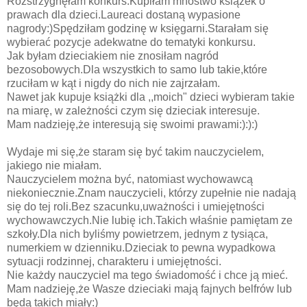
Rozstrzygnęłam konkurs.Kupiłam mnóstwo książek o
prawach dla dzieci.Laureaci dostaną wypasione
nagrody:)Spędziłam godzinę w księgarni.Starałam się
wybierać pozycje adekwatne do tematyki konkursu.
Jak byłam dzieciakiem nie znosiłam nagród
bezosobowych.Dla wszystkich to samo lub takie,które
rzuciłam w kąt i nigdy do nich nie zajrzałam.
Nawet jak kupuje książki dla ,,moich" dzieci wybieram takie
na miarę, w zależności czym się dzieciak interesuje.
Mam nadzieję,że interesują się swoimi prawami:):):)
Wydaje mi się,że staram się być takim nauczycielem,
jakiego nie miałam.
Nauczycielem można być, natomiast wychowawcą
niekoniecznie.Znam nauczycieli, którzy zupełnie nie nadają
się do tej roli.Bez szacunku,uważności i umiejętności
wychowawczych.Nie lubię ich.Takich właśnie pamiętam ze
szkoły.Dla nich byliśmy powietrzem, jednym z tysiąca,
numerkiem w dzienniku.Dzieciak to pewna wypadkowa
sytuacji rodzinnej, charakteru i umiejętności.
Nie każdy nauczyciel ma tego świadomość i chce ją mieć.
Mam nadzieję,że Wasze dzieciaki mają fajnych belfrów lub
będą takich miały:)