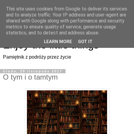
This site uses cookies from Google to deliver its services
Enjoy the little things
and to analyze traffic. Your IP address and user-agent are
shared with Google along with performance and security
metrics to ensure quality of service, generate usage
Pamiętnik z podróży przez życie
statistics, and to detect and address abuse.
Enjoy the little things
LEARN MORE
GOT IT
Pamiętnik z podróży przez życie
środa, 29 listopada 2017
O tym i o tamtym