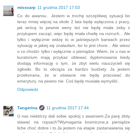
misscarp
11 grudnia 2017 17:03
Co do awansu.. Jestem w trochę szczęśliwej sytuacji bo
teraz mniej więcej na około 2 lata będę wyłączona z pracy,
jak wrócę to pewnie weny też nie będę miała żeby z
przytupem zacząć, więc będę miała chwilę na rozruch... Ale
tylko i wyłącznie widzę to w jaśniejszych barwach przez
sytuację w jakiej się znalazłam, bo to jest chore... Ale wiesz
o co chodzi- tylko i wyłącznie o pieniądze. Wiem, że u nas w
kuratorium mają przykaz oblewać dyplomowania kiedy
dostają informację o tym, że zbyt wielu nauczycieli się
zgłosiło. Bo to obciąża za bardzo budżety. Ja jestem
przekonana, że w oświacie nie będę pracować do
emerytury, na pewno nie. Coś będę musiała wymyślić..
Odpowiedz
Tangerina
11 grudnia 2017 17:44
U nas niektórzy dali sobie spokój z awansem.Za parę złoty
stawać na rzęsach?Wymagania kosmiczne,a pieniądze
liche choć dobre i to.Ja jestem na etapie zastanawiania się