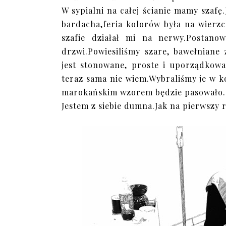
W sypialni na całej ścianie mamy szafę
bardacha,feria kolorów była na wierzc
szafie działał mi na nerwy.Postano
drzwi.Powiesiliśmy szare, bawełniane
jest stonowane, proste i uporządkowa
teraz sama nie wiem.Wybraliśmy je w 
marokańskim wzorem będzie pasowało.
Jestem z siebie dumna.Jak na pierwszy 