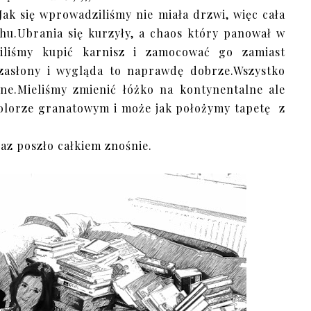
.Jak się wprowadziliśmy nie miała drzwi, więc cała
hu.Ubrania się kurzyły, a chaos który panował w
wiliśmy kupić karnisz i zamocować go zamiast
 zasłony i wygląda to naprawdę dobrze.Wszystko
ne.Mieliśmy zmienić łóżko na kontynentalne ale
kolorze granatowym i może jak położymy tapetę z
raz poszło całkiem znośnie.