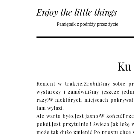
Enjoy the little things
Pamiętnik z podróży przez życie
Ku
Remont w trakcie.Zrobiliśmy sobie p
wystarczy i zamówiliśmy jeszcze jedn
razy!W niektórych miejscach pokrywał
tam wyłazi.
Ale warto było.Jest jasno!W końcu!Prze
pokój.Jest przytulnie i świeżo.Jak leż
może tak dużo zmienić.Po prostu chce si