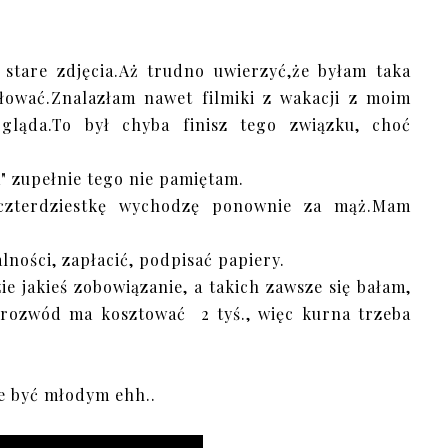
stare zdjęcia.Aż trudno uwierzyć,że byłam taka
łować.Znalazłam nawet filmiki z wakacji z moim
gląda.To był chyba finisz tego związku, choć
" zupełnie tego nie pamiętam.
 czterdziestkę wychodzę ponownie za mąż.Mam
ności, zapłacić, podpisać papiery.
ie jakieś zobowiązanie, a takich zawsze się bałam,
 rozwód ma kosztować 2 tyś., więc kurna trzeba
ie być młodym ehh..