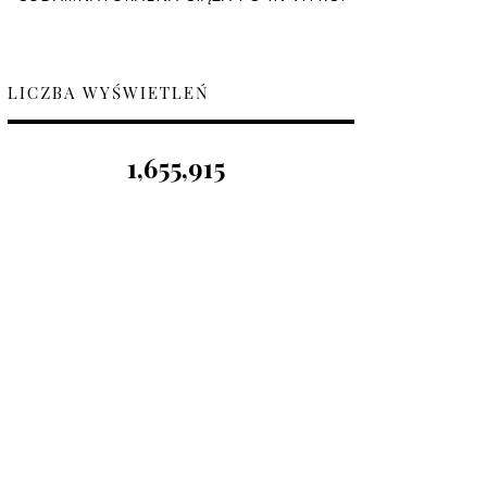
LICZBA WYŚWIETLEŃ
1,655,915