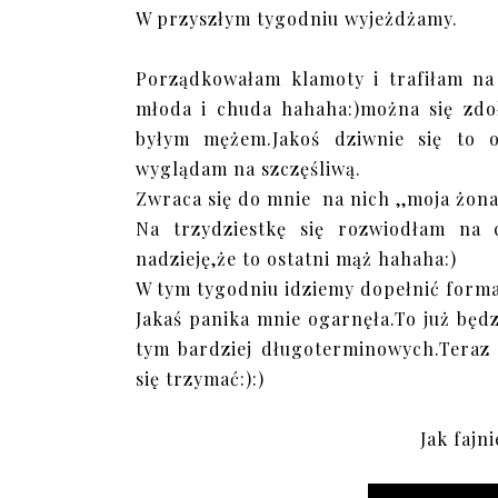
W przyszłym tygodniu wyjeżdżamy.
Porządkowałam klamoty i trafiłam na 
młoda i chuda hahaha:)można się zdo
byłym mężem.Jakoś dziwnie się to o
wyglądam na szczęśliwą.
Zwraca się do mnie na nich ,,moja żona
Na trzydziestkę się rozwiodłam na
nadzieję,że to ostatni mąż hahaha:)
W tym tygodniu idziemy dopełnić formal
Jakaś panika mnie ogarnęła.To już będz
tym bardziej długoterminowych.Teraz
się trzymać:):)
Jak fajn