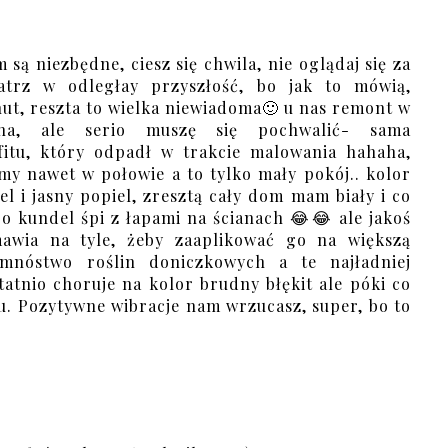
 są niezbędne, ciesz się chwila, nie oglądaj się za
patrz w odległay przyszłość, bo jak to mówią,
inut, reszta to wielka niewiadoma🙂 u nas remont w
ina, ale serio muszę się pochwalić- sama
itu, który odpadł w trakcie malowania hahaha,
my nawet w połowie a to tylko mały pokój.. kolor
el i jasny popiel, zresztą cały dom mam biały i co
bo kundel śpi z łapami na ścianach 😂😂 ale jakoś
awia na tyle, żeby zaaplikować go na większą
nóstwo roślin doniczkowych a te najładniej
tatnio choruje na kolor brudny błękit ale póki co
 Pozytywne wibracje nam wrzucasz, super, bo to