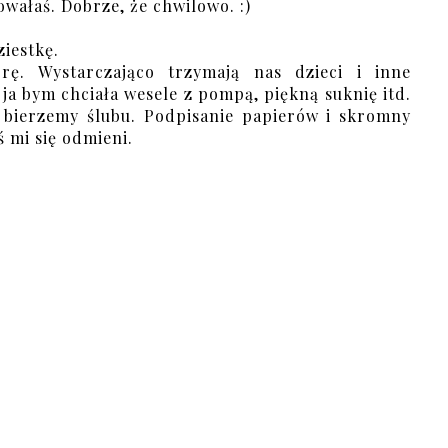
owałaś. Dobrze, że chwilowo. :)
ziestkę.
rę. Wystarczająco trzymają nas dzieci i inne
ja bym chciała wesele z pompą, piękną suknię itd.
 bierzemy ślubu. Podpisanie papierów i skromny
ś mi się odmieni.