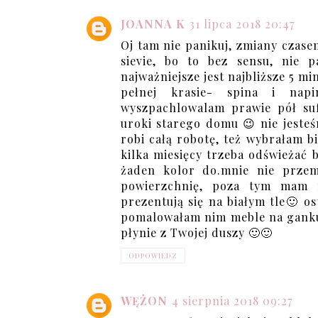
JOANNA K
31 lipca 2018 20:47
Oj tam nie panikuj, zmiany czasem
sievie, bo to bez sensu, nie 
najważniejsze jest najbliższe 5 m
pełnej krasie- spina i nap
wyszpachlowalam prawie pół suf
uroki starego domu 😉 nie jesteś
robi całą robotę, też wybrałam bi
kilka miesięcy trzeba odświeżać 
żaden kolor do.mnie nie przem
powierzchnię, poza tym mam m
prezentują się na białym tle🙂 os
pomalowałam nim meble na ganku.
płynie z Twojej duszy 🙂🙂
ODPOWIEDZ
WĘŻON
4 sierpnia 2018 09:27