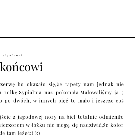
7/30/2018
 końcowi
rzerwę bo okazało się,że tapety nam jednak nie
a rolkę.Sypialnia nas pokonała.Malowaliśmy ja 5
o po dwóch, w innych pięć to mało i jeszcze coś
jście z jagodowej nory na biel totalnie odmieniło
ę wieczorem w łóżku nie mogę się nadziwić,że kolor
ę tam leżeć:):);)