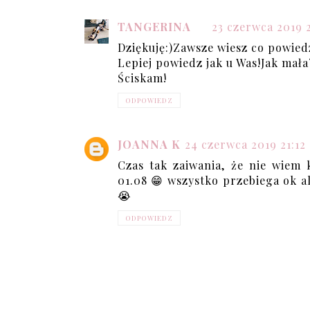
TANGERINA
23 czerwca 2019 
Dziękuję:)Zawsze wiesz co powied
Lepiej powiedz jak u Was!Jak mał
Ściskam!
ODPOWIEDZ
JOANNA K
24 czerwca 2019 21:12
Czas tak zaiwania, że nie wiem 
01.08 😁 wszystko przebiega ok al
😭
ODPOWIEDZ