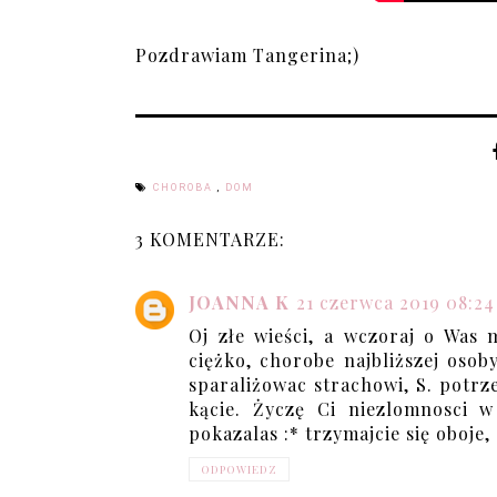
Pozdrawiam Tangerina;)
CHOROBA
,
DOM
3 KOMENTARZE:
JOANNA K
21 czerwca 2019 08:24
Oj złe wieści, a wczoraj o Was 
ciężko, chorobe najbliższej osoby
sparaliżowac strachowi, S. potrze
kącie. Życzę Ci niezlomnosci w
pokazalas :* trzymajcie się oboje,
ODPOWIEDZ