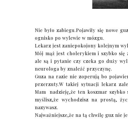
Nie było zabiegu.Pojawiły się nowe g
ognisko po wylewie w mózgu.
Lekarz jest zaniepokojony kolejnym wy
Mój mąż jest cholerykiem i szybko się 
ale są i pytanie czy czeka go duży wy
neurologa by znaleźć przyczynę.
Guza na razie nie zoperują bo pojawi
przerzuty.W takiej sytuacji lekarz zal
Mam nadzieję,że ten koszmar szybko si
myślisz,że wychodzisz na prostą, życ
nazywasz.
Najważniejsze,że na tą chwilę guz nie je