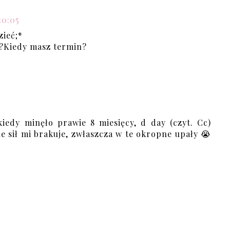
20:05
zieć;*
a?Kiedy masz termin?
kiedy minęło prawie 8 miesięcy, d day (czyt. Cc)
e sił mi brakuje, zwłaszcza w te okropne upały 😭