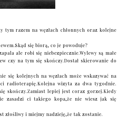
uzy tym razem na węzłach chłonnych oraz kolejne
lewem.Skąd się biorą, co je powoduje?
zapala ale robi się niebezpiecznie.Wylewy są małe
lew czy na tym się skończy.Dostał skierowanie do
enie się kolejnych na węzłach może wskazywać na
eci radioterapię.Kolejna wizyta za dwa tygodnie.
ę skończy.Zamiast lepiej jest coraz gorzej.Kiedy
ie zasadzi ci takiego kopa,że nie wiesz jak się
st złośliwy i miejmy nadzieję,że tak zostanie.