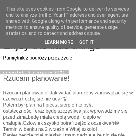
This site uses cookies from Google to deliver its services
Enjoy the little things
and to analyze traffic. Your IP address and user-agent are
shared with Google along with performance and security
metrics to ensure quality of service, generate usage
Pamiętnik z podróży przez życie
statistics, and to detect and address abuse.
Enjoy the little things
LEARN MORE
GOT IT
Pamiętnik z podróży przez życie
czwartek, 5 sierpnia 2021
Rzucam planowanie!
Rzucam planowanie! Jak widać plan żeby wprowadzić się w
czerwcu trochę sie nie udał 🤣
Potem był plan na lipiec,a sierpień to była
ostateczność.Teraz będę szczęśliwa jak wprowadzimy się
przed zimą,będę miała ciepłą wodę i ciepło w
chałupie.Czlowiek szybko potrafi zejść z oczekiwań😁
Termin w banku na 2 września.Witaj szkoło!
Papier będzie miał miesiąc i mam nadzieję,że nic się nie