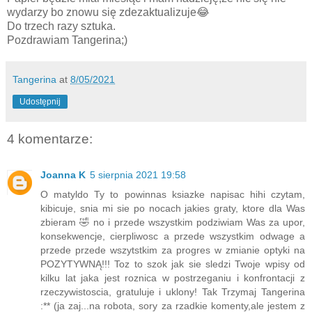
wydarzy bo znowu się zdezaktualizuje😂
Do trzech razy sztuka.
Pozdrawiam Tangerina;)
Tangerina
at
8/05/2021
Udostępnij
4 komentarze:
Joanna K
5 sierpnia 2021 19:58
O matyldo Ty to powinnas ksiazke napisac hihi czytam,
kibicuje, snia mi sie po nocach jakies graty, ktore dla Was
zbieram 🤣 no i przede wszystkim podziwiam Was za upor,
konsekwencje, cierpliwosc a przede wszystkim odwage a
przede przede wszytstkim za progres w zmianie optyki na
POZYTYWNĄ!!! Toz to szok jak sie sledzi Twoje wpisy od
kilku lat jaka jest roznica w postrzeganiu i konfrontacji z
rzeczywistoscia, gratuluje i uklony! Tak Trzymaj Tangerina
:** (ja zaj...na robota, sory za rzadkie komenty,ale jestem z