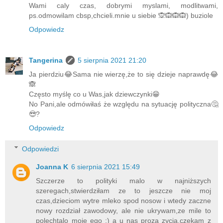
Wami caly czas, dobrymi myslami, modlitwami,
ps.odmowilam cbsp,chcieli.mnie u siebie 🙊🙉🙉🙉) buziole
Odpowiedz
Tangerina
5 sierpnia 2021 21:20
Ja pierdziu😂Sama nie wierzę,że to się dzieje naprawdę😂
🙈
Często myślę co u Was,jak dziewczynki😁
No Pani,ale odmówiłaś że względu na sytuację polityczna🤔
😎?
Odpowiedz
Odpowiedzi
Joanna K
6 sierpnia 2021 15:49
Szczerze to polityki malo w najniższych
szeregach,stwierdziłam ze to jeszcze nie moj
czas,dzieciom wytre mleko spod nosow i wtedy zaczne
nowy rozdział zawodowy, ale nie ukrywam,ze mile to
polechtalo moje ego ;) a u nas proza zycia,czekam z