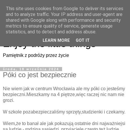
This site uses cookies from Google to deliver its services
Enjoy the little things
and to analyze traffic. Your IP address and user-agent are
shared with Google along with performance and security
metrics to ensure quality of service, generate usage
Pamiętnik z podróży przez życie
statistics, and to detect and address abuse.
Enjoy the little things
LEARN MORE
GOT IT
Pamiętnik z podróży przez życie
środa, 18 września 2024
Póki co jest bezpiecznie
Nie wiem jak w centrum Wrocławia ale my póki co jesteśmy
bezpieczni.Mieszkamy na 4 piętrze,więc raczej nic nam nie
grozi.
W szkole pozabezpieczaliśmy sprzęty,studzienki i czekamy.
Wiem,że to banał ale jak pokazują ostatnie dni najważniejsi
są ludzie - rodzina,sąsiedzi, przyjaciele,często też ludzie