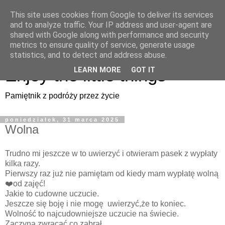
This site uses cookies from Google to deliver its services
Enjoy the little things
and to analyze traffic. Your IP address and user-agent are
shared with Google along with performance and security
metrics to ensure quality of service, generate usage
Pamiętnik z podróży przez życie
statistics, and to detect and address abuse.
Enjoy the little things
LEARN MORE
GOT IT
Pamiętnik z podróży przez życie
poniedziałek, 31 marca 2025
Wolna
Trudno mi jeszcze w to uwierzyć i otwieram pasek z wypłaty
kilka razy.
Pierwszy raz już nie pamiętam od kiedy mam wypłatę wolną
❤️od zajęć!
Jakie to cudowne uczucie.
Jeszcze się boję i nie mogę uwierzyć,że to koniec.
Wolność to najcudowniejsze uczucie na świecie.
Zaczyna zwracać co zabrał.