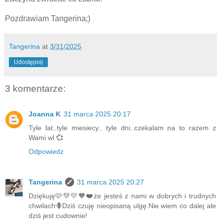
Pozdrawiam Tangerina;)
Tangerina
at
3/31/2025
Udostępnij
3 komentarze:
Joanna K
31 marca 2025 20:17
Tyle lat..tyle miesiecy.. tyle dni..czekalam na to razem z
Wami wl 💞
Odpowiedz
Tangerina
31 marca 2025 20:27
Dziękuję🩷💚💛🧡❤️że jesteś z nami w dobrych i trudnych
chwilach🪻Dziś czuję nieopisaną ulgę.Nie wiem co dalej ale
dziś jest cudownie!