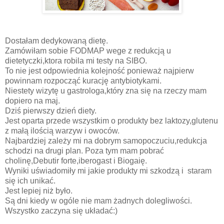
Dostałam dedykowaną dietę.
Zamówiłam sobie FODMAP wege z redukcją u
dietetyczki,ktora robila mi testy na SIBO.
To nie jest odpowiednia kolejność ponieważ najpierw
powinnam rozpocząć kurację antybiotykami.
Niestety wizytę u gastrologa,który zna się na rzeczy mam
dopiero na maj.
Dziś pierwszy dzień diety.
Jest oparta przede wszystkim o produkty bez laktozy,glutenu
z małą ilością warzyw i owoców.
Najbardziej zależy mi na dobrym samopoczuciu,redukcja
schodzi na drugi plan. Poza tym mam pobrać
cholinę,Debutir forte,iberogast i Biogaię.
Wyniki uświadomiły mi jakie produkty mi szkodzą i staram
się ich unikać.
Jest lepiej niż było.
Są dni kiedy w ogóle nie mam żadnych dolegliwości.
Wszystko zaczyna się układać:)