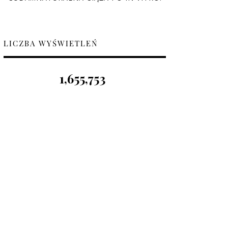
LICZBA WYŚWIETLEŃ
1,655,753