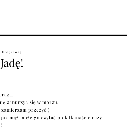
8/03/2025
Jadę!
eraża.
uję zanurzyć się w morzu.
 zamierzam przeżyć;)
jak mąż może go czytać po kilkanaście razy.
:)