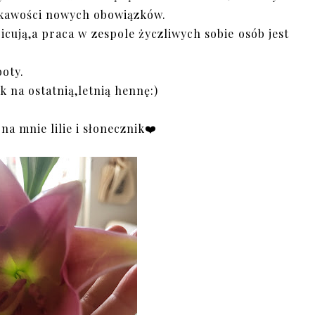
iekawości nowych obowiązków.
icują,a praca w zespole życzliwych sobie osób jest
oty.
k na ostatnią,letnią hennę:)
a mnie lilie i słonecznik❤️