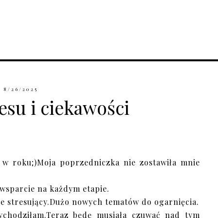
8/26/2025
resu i ciekawości
z w roku;)Moja poprzedniczka nie zostawiła mnie
 wsparcie na każdym etapie.
e stresujący.Dużo nowych tematów do ogarnięcia.
wychodziłam.Teraz będę musiała czuwać nad tym