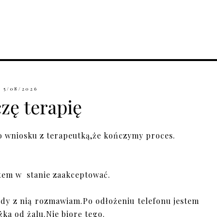
5/08/2026
zę terapię
o wniosku z terapeutką,że kończymy proces.
estem w stanie zaakceptować.
dy z nią rozmawiam.Po odłożeniu telefonu jestem
żka od żalu.Nie biorę tego.