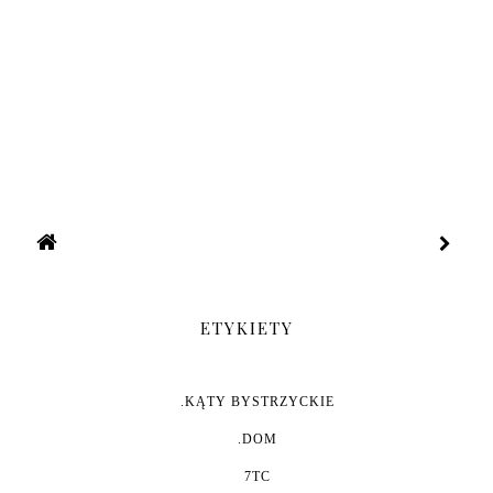
ETYKIETY
.KĄTY BYSTRZYCKIE
.DOM
7TC