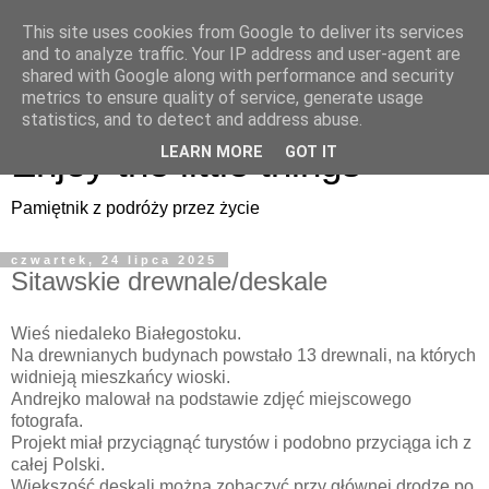
This site uses cookies from Google to deliver its services
Enjoy the little things
and to analyze traffic. Your IP address and user-agent are
shared with Google along with performance and security
metrics to ensure quality of service, generate usage
Pamiętnik z podróży przez życie
statistics, and to detect and address abuse.
Enjoy the little things
LEARN MORE
GOT IT
Pamiętnik z podróży przez życie
czwartek, 24 lipca 2025
Sitawskie drewnale/deskale
Wieś niedaleko Białegostoku.
Na drewnianych budynach powstało 13 drewnali, na których
widnieją mieszkańcy wioski.
Andrejko malował na podstawie zdjęć miejscowego
fotografa.
Projekt miał przyciągnąć turystów i podobno przyciąga ich z
całej Polski.
Większość deskali można zobaczyć przy głównej drodze po