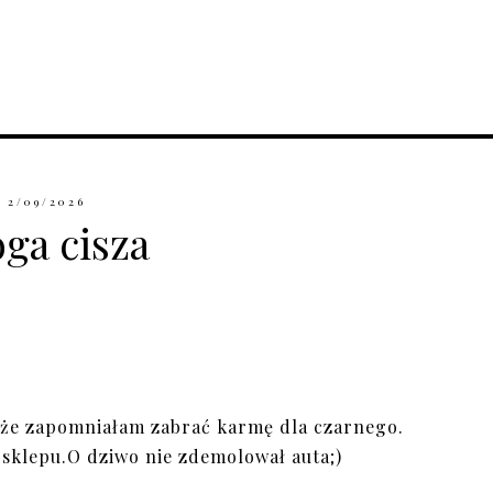
2/09/2026
oga cisza
że zapomniałam zabrać karmę dla czarnego.
 sklepu.O dziwo nie zdemolował auta;)