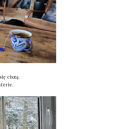
ię ciszą.
terie.